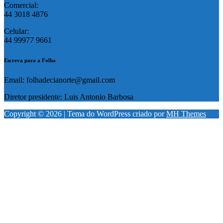
Comercial:
44 3018 4876
Celular:
44 99977 9661
Escreva para a Folha
Email: folhadecianorte@gmail.com
Diretor presidente: Luis Antonio Barbosa
Copyright © 2026 | Tema do WordPress criado por
MH Themes