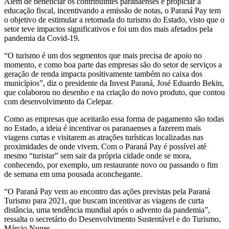
Além de beneficiar os contribuintes paranaenses e propiciar a
educação fiscal, incentivando a emissão de notas, o Paraná Pay tem
o objetivo de estimular a retomada do turismo do Estado, visto que o
setor teve impactos significativos e foi um dos mais afetados pela
pandemia da Covid-19.
“O turismo é um dos segmentos que mais precisa de apoio no
momento, e como boa parte das empresas são do setor de serviços a
geração de renda impacta positivamente também no caixa dos
municípios”, diz o presidente da Invest Paraná, José Eduardo Bekin,
que colaborou no desenho e na criação do novo produto, que contou
com desenvolvimento da Celepar.
Como as empresas que aceitarão essa forma de pagamento são todas
no Estado, a ideia é incentivar os paranaenses a fazerem mais
viagens curtas e visitarem as atrações turísticas localizadas nas
proximidades de onde vivem. Com o Paraná Pay é possível até
mesmo “turistar” sem sair da própria cidade onde se mora,
conhecendo, por exemplo, um restaurante novo ou passando o fim
de semana em uma pousada aconchegante.
“O Paraná Pay vem ao encontro das ações previstas pela Paraná
Turismo para 2021, que buscam incentivar as viagens de curta
distância, uma tendência mundial após o advento da pandemia”,
ressalta o secretário do Desenvolvimento Sustentável e do Turismo,
Márcio Nunes.