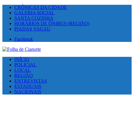
CRÔNICAS DA CIDADE
GALERIA SOCIAL
SANTA COZINHA
HORÁRIOS DE ÔNIBUS (REGIÃO)
PIADAS VAGAU
Facebook
INÍCIO
POLICIAL
LOCAL
REGIÃO
ENTREVISTAS
ESTADUAIS
NACIONAIS