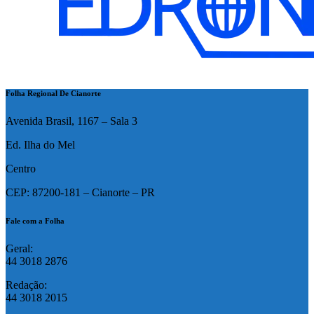
Folha Regional De Cianorte
Avenida Brasil, 1167 – Sala 3
Ed. Ilha do Mel
Centro
CEP: 87200-181 – Cianorte – PR
Fale com a Folha
Geral:
44 3018 2876
Redação:
44 3018 2015