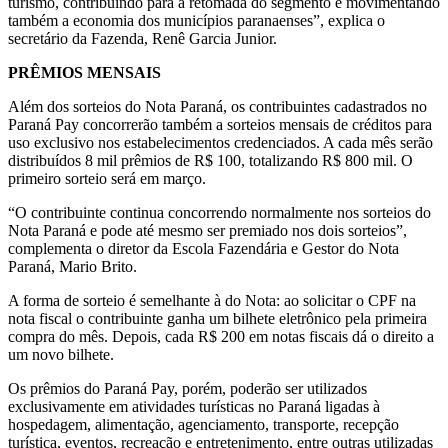
turismo, contribuindo para a retomada do segmento e movimentando
também a economia dos municípios paranaenses”, explica o
secretário da Fazenda, Renê Garcia Junior.
PRÊMIOS MENSAIS
Além dos sorteios do Nota Paraná, os contribuintes cadastrados no
Paraná Pay concorrerão também a sorteios mensais de créditos para
uso exclusivo nos estabelecimentos credenciados. A cada mês serão
distribuídos 8 mil prêmios de R$ 100, totalizando R$ 800 mil. O
primeiro sorteio será em março.
“O contribuinte continua concorrendo normalmente nos sorteios do
Nota Paraná e pode até mesmo ser premiado nos dois sorteios”,
complementa o diretor da Escola Fazendária e Gestor do Nota
Paraná, Mario Brito.
A forma de sorteio é semelhante à do Nota: ao solicitar o CPF na
nota fiscal o contribuinte ganha um bilhete eletrônico pela primeira
compra do mês. Depois, cada R$ 200 em notas fiscais dá o direito a
um novo bilhete.
Os prêmios do Paraná Pay, porém, poderão ser utilizados
exclusivamente em atividades turísticas no Paraná ligadas à
hospedagem, alimentação, agenciamento, transporte, recepção
turística, eventos, recreação e entretenimento, entre outras utilizadas