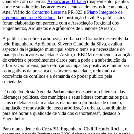
Cianorte com os temas:
Arborização Urbana
(mapeamento, plantio,
corte e substituição das árvores existentes e de novos loteamentos),
Anel Viário do
Contorno Leste
na PR-323 e
Plano Integrado de
Gerenciamento de Resíduos
da Construção Civil. As publicações
foram elaboradas em parceria com a Associação Regional dos
Engenheiros, Arquitetos e Agrônomos de Cianorte (Arearc).
A publicação sobre a arborização urbana de Cianorte desenvolvida
pelo Engenheiro Agrônomo, Silvério Candido da Silva, avaliou
aspectos da legislação municipal sobre o tema e a necessidade do
manejo das árvores na cidade. Assim, o EBDM recomenda a adoção
de critérios e procedimentos claros para a poda e a substituição da
arborização urbana, para reforçar os impactos positivos e minimizar
os negativos da presença das árvores na cidade, reduzindo a
ocorrência de conflitos e a demanda do poder público pela
sociedade.
“O objetivo desta Agenda Parlamentar é despertar o interesse das
lideranças políticas, dos munícipes e seus líderes comunitários pela
causa e debater esta realidade, elaborando propostas de manejo,
ampliação e renovação de nossa arborização urbana, contribuindo
para melhorar a qualidade de vida dos cianortenses”, destaca o
Engenheiro.
Para o presidente do Crea-PR, Engenheiro Civil Ricardo Rocha, o