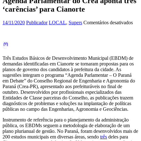
Agenda Parlamentar do Crea aponta três
‘carências’ para Cianorte
em
14/11/2020
Publicador
LOCAL
,
Supers
Comentários desativados
Age
Par
do
Cre
apo
três
Três Estudos Básicos de Desenvolvimento Municipal (EBDM) de
‘car
demandas identificadas em Cianorte se tornaram propostas para os
para
planos de governo dos candidatos à prefeitura da cidade. As
Cian
sugestões integram o programa “Agenda Parlamentar – O Paraná
em Debate” do Conselho Regional de Engenharia e Agronomia do
Paraná (Crea-PR), apresentado aos prefeituráveis no final de
outubro. Desenvolvidos por profissionais especializados das
Entidades de Classe parceiras do Conselho, as publicações trazem
diagnósticos de problemas e soluções na implantação de políticas
públicas no campo das Engenharias, Agronomia e Geociências.
Instrumento de referência para o planejamento da administração
pública, os EBDMs seguem a metodologia de elaboração de um
plano plurianual de gestão. No Paraná, foram desenvolvidos mais de
200 estudos municipais em diversas áreas, sendo
três
deles para