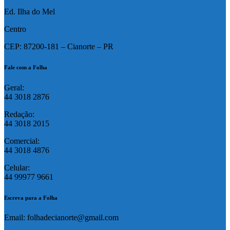
Ed. Ilha do Mel
Centro
CEP: 87200-181 – Cianorte – PR
Fale com a Folha
Geral:
44 3018 2876
Redação:
44 3018 2015
Comercial:
44 3018 4876
Celular:
44 99977 9661
Escreva para a Folha
Email: folhadecianorte@gmail.com