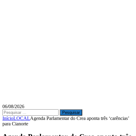
06/08/2026
Pesquisar
por:
Início
LOCAL
Agenda Parlamentar do Crea aponta três ‘carências’
para Cianorte