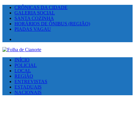
CRÔNICAS DA CIDADE
GALERIA SOCIAL
SANTA COZINHA
HORÁRIOS DE ÔNIBUS (REGIÃO)
PIADAS VAGAU
Facebook
INÍCIO
POLICIAL
LOCAL
REGIÃO
ENTREVISTAS
ESTADUAIS
NACIONAIS