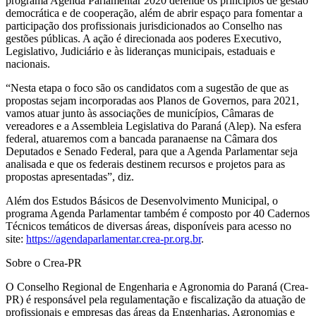
programa Agenda Parlamentar 2020 defende os princípios de gestão
democrática e de cooperação, além de abrir espaço para fomentar a
participação dos profissionais jurisdicionados ao Conselho nas
gestões públicas. A ação é direcionada aos poderes Executivo,
Legislativo, Judiciário e às lideranças municipais, estaduais e
nacionais.
“Nesta etapa o foco são os candidatos com a sugestão de que as
propostas sejam incorporadas aos Planos de Governos, para 2021,
vamos atuar junto às associações de municípios, Câmaras de
vereadores e a Assembleia Legislativa do Paraná (Alep). Na esfera
federal, atuaremos com a bancada paranaense na Câmara dos
Deputados e Senado Federal, para que a Agenda Parlamentar seja
analisada e que os federais destinem recursos e projetos para as
propostas apresentadas”, diz.
Além dos Estudos Básicos de Desenvolvimento Municipal, o
programa Agenda Parlamentar também é composto por 40 Cadernos
Técnicos temáticos de diversas áreas, disponíveis para acesso no
site:
https://agendaparlamentar.crea-pr.org.br
.
Sobre o Crea-PR
O Conselho Regional de Engenharia e Agronomia do Paraná (Crea-
PR) é responsável pela regulamentação e fiscalização da atuação de
profissionais e empresas das áreas da Engenharias, Agronomias e