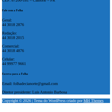
CEP: 87200-181 – Cianorte – PR
Fale com a Folha
Geral:
44 3018 2876
Redação:
44 3018 2015
Comercial:
44 3018 4876
Celular:
44 99977 9661
Escreva para a Folha
Email: folhadecianorte@gmail.com
Diretor presidente: Luis Antonio Barbosa
Copyright © 2026 | Tema do WordPress criado por
MH Themes