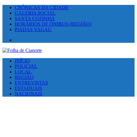
CRÔNICAS DA CIDADE
GALERIA SOCIAL
SANTA COZINHA
HORÁRIOS DE ÔNIBUS (REGIÃO)
PIADAS VAGAU
Facebook
INÍCIO
POLICIAL
LOCAL
REGIÃO
ENTREVISTAS
ESTADUAIS
NACIONAIS