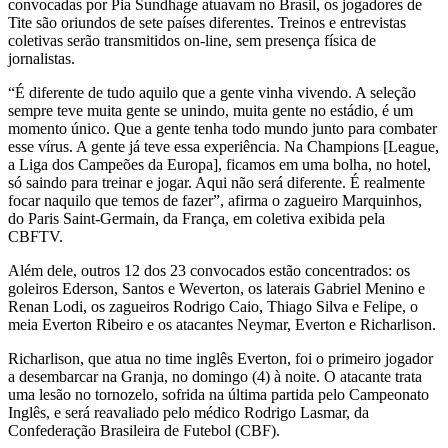
convocadas por Pia Sundhage atuavam no Brasil, os jogadores de
Tite são oriundos de sete países diferentes. Treinos e entrevistas
coletivas serão transmitidos on-line, sem presença física de
jornalistas.
“É diferente de tudo aquilo que a gente vinha vivendo. A seleção
sempre teve muita gente se unindo, muita gente no estádio, é um
momento único. Que a gente tenha todo mundo junto para combater
esse vírus. A gente já teve essa experiência. Na Champions [League,
a Liga dos Campeões da Europa], ficamos em uma bolha, no hotel,
só saindo para treinar e jogar. Aqui não será diferente. É realmente
focar naquilo que temos de fazer”, afirma o zagueiro Marquinhos,
do Paris Saint-Germain, da França, em coletiva exibida pela
CBFTV.
Além dele, outros 12 dos 23 convocados estão concentrados: os
goleiros Ederson, Santos e Weverton, os laterais Gabriel Menino e
Renan Lodi, os zagueiros Rodrigo Caio, Thiago Silva e Felipe, o
meia Everton Ribeiro e os atacantes Neymar, Everton e Richarlison.
Richarlison, que atua no time inglês Everton, foi o primeiro jogador
a desembarcar na Granja, no domingo (4) à noite. O atacante trata
uma lesão no tornozelo, sofrida na última partida pelo Campeonato
Inglês, e será reavaliado pelo médico Rodrigo Lasmar, da
Confederação Brasileira de Futebol (CBF).