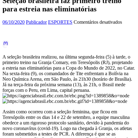
Seleção brasileira faz primeiro treino
para estreia nas eliminatórias
em
06/10/2020
Publicador
ESPORTES
Comentários desativados
Seleção
brasileir
faz
primeiro
treino
para
A seleção brasileira realizou, na última segunda-feira (5) à tarde, o
estreia
primeiro treino na Granja Comary, em Teresópolis (RJ), projetando
nas
a estreia nas eliminatórias para a Copa do Mundo de 2022, no Catar.
eliminat
Na sexta-feira (9), os comandados de Tite enfrentam a Bolívia na
Neo Química Arena, em São Paulo, às 21h30 (horário de Brasília).
Já na terça-feira da próxima semana (13), às 21h, o Brasil mede
forças com o Peru, em Lima, capital peruana.
Assim como ocorreu com a seleção feminina, que ficou em
Teresópolis entre os dias 14 e 22 de setembro, a equipe masculina
obedece a um rigoroso protocolo sanitário, devido à pandemia do
novo coronavírus (covid-19). Logo na chegada à Granja, os atletas
foram submetidos a testes de PCR. A diferença é que se as