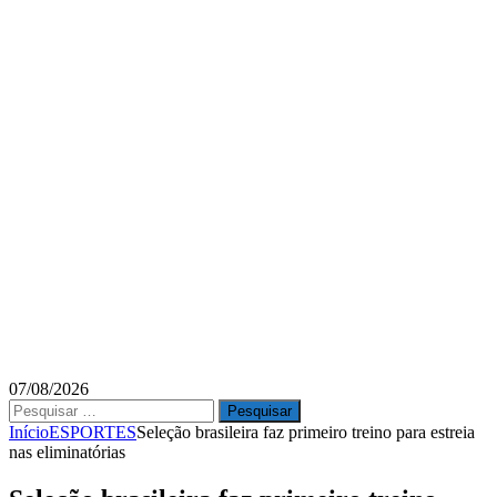
07/08/2026
Pesquisar
por:
Início
ESPORTES
Seleção brasileira faz primeiro treino para estreia
nas eliminatórias