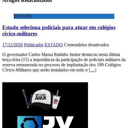
Artigos Relacionados
ESTADO
Estado seleciona policiais para atuar em colégios
cívico-militares
em
17/12/2020
Publicador
ESTADO
Comentários desativados
Estado
O governador Carlos Massa Ratinho Junior destacou nesta última
seleciona
terça-feira (15) a importância da participação de policiais militares da
policiais
reserva remunerada no processo de implantação dos 199 Colégios
para
Cívico-Militares que serão instalados em todo o
[…]
atuar
em
colégios
cívico-
militares