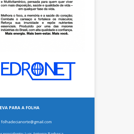
EVA PARA A FOLHA
: folhadecianorte@gmail.com
or presidente: Luis Antonio Barbosa