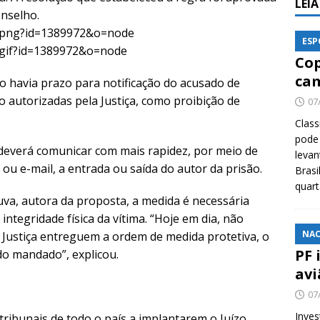
LEI
onselho.
ESP
Cop
cam
o havia prazo para notificação do acusado de
 autorizadas pela Justiça, como proibição de
07
Class
pode 
deverá comunicar com mais rapidez, por meio de
levan
 ou e-mail, a entrada ou saída do autor da prisão.
Brasi
quar
uva, autora da proposta, a medida é necessária
integridade física da vítima. “Hoje em dia, não
NAC
e Justiça entreguem a ordem de medida protetiva, o
PF 
do mandado”, explicou.
avi
07
Inves
ribunais de todo o país a implantarem o Juízo