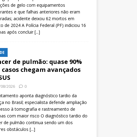
ições de gelo com equipamentos
rantes e que falhas anteriores não eram
tradas; acidente deixou 62 mortos em
o de 2024 A Polícia Federal (PF) indiciou 16
oas após concluir
[...]
DE
cer de pulmão: quase 90%
 casos chegam avançados
SUS
/08/2026
0
tamento aponta diagnóstico tardio da
a no Brasil; especialista defende ampliação
esso à tomografia e rastreamento de
as com maior risco O diagnóstico tardio do
er de pulmão continua sendo um dos
res obstáculos
[...]