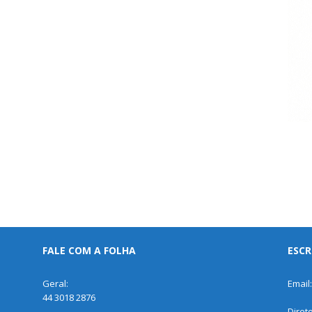
FALE COM A FOLHA
ESCR
Geral:
Email
44 3018 2876
Diret