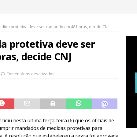
ida protetiva deve ser cumprido em 48 horas, decide CNJ
 protetiva deve ser
ras, decide CNJ
Comentários desativados
idiu nesta última terça-feira (6) que os oficiais de
cumprir mandados de medidas protetivas para
a. A resolução que estabeleceu a regra foi aprovada