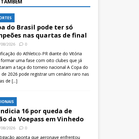
A TAMBÉM
ORTES
a do Brasil pode ter só
peões nas quartas de final
/08/2026
0
ificação do Athletico-PR diante do Vitória
formar uma fase com oito clubes que já
taram a taça do torneio nacional A Copa do
l de 2026 pode registrar um cenário raro nas
tas de
[...]
IONAIS
indicia 16 por queda de
ão da Voepass em Vinhedo
/08/2026
0
tigação aponta que aeronave enfrentou