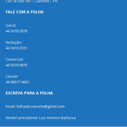
CEP: 87200-181 – Cianorte – PR
FALE COM A FOLHA
Geral:
44 3018 2876
Redação:
44 3018 2015
Comercial:
44 3018 4876
Celular:
44 99977 9661
ESCREVA PARA A FOLHA
Email: folhadecianorte@gmail.com
Diretor presidente: Luis Antonio Barbosa