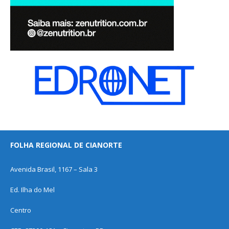
FOLHA REGIONAL DE CIANORTE
Avenida Brasil, 1167 – Sala 3
Ed. Ilha do Mel
Centro