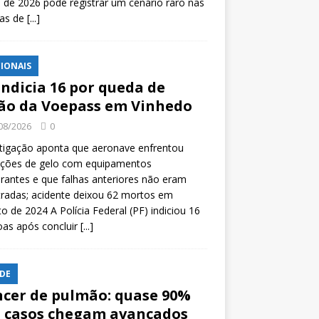
l de 2026 pode registrar um cenário raro nas
tas de
[...]
IONAIS
indicia 16 por queda de
ão da Voepass em Vinhedo
08/2026
0
tigação aponta que aeronave enfrentou
ições de gelo com equipamentos
rantes e que falhas anteriores não eram
tradas; acidente deixou 62 mortos em
o de 2024 A Polícia Federal (PF) indiciou 16
oas após concluir
[...]
DE
cer de pulmão: quase 90%
 casos chegam avançados