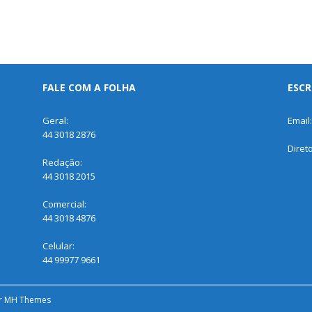
FALE COM A FOLHA
ESCR
Geral:
Email
44 3018 2876
Diret
Redação:
44 3018 2015
Comercial:
44 3018 4876
Celular:
44 99977 9661
r
MH Themes