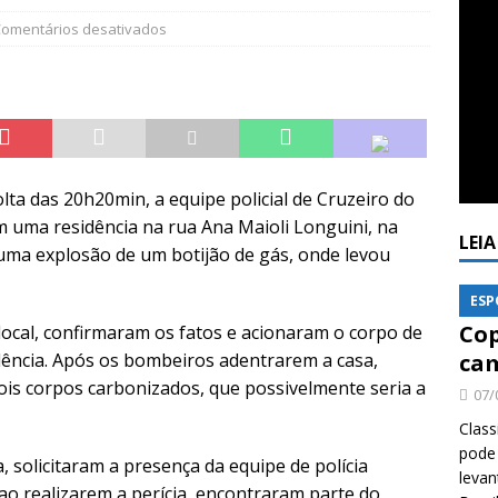
omentários desativados
lta das 20h20min, a equipe policial de Cruzeiro do
 uma residência na rua Ana Maioli Longuini, na
LEI
uma explosão de um botijão de gás, onde levou
ESP
Cop
local, confirmaram os fatos e acionaram o corpo de
dência. Após os bombeiros adentrarem a casa,
cam
is corpos carbonizados, que possivelmente seria a
07/
Class
pode 
, solicitaram a presença da equipe de polícia
levan
 ao realizarem a perícia, encontraram parte do