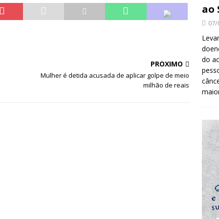
ao 
07/
Levan
doenç
do ac
PRÓXIMO
pesso
Mulher é detida acusada de aplicar golpe de meio
cânc
milhão de reais
maio