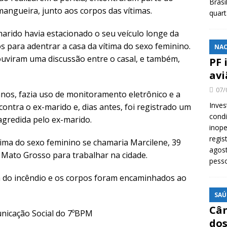
Brasi
 mangueira, junto aos corpos das vítimas.
quar
rido havia estacionado o seu veículo longe da
s para adentrar a casa da vítima do sexo feminino.
NAC
ouviram uma discussão entre o casal, e também,
PF 
avi
07/
 anos, fazia uso de monitoramento eletrônico e a
Inves
ontra o ex-marido e, dias antes, foi registrado um
cond
 agredida pelo ex-marido.
inope
regis
tima do sexo feminino se chamaria Marcilene, 39
agost
 Mato Grosso para trabalhar na cidade.
pess
usa do incêndio e os corpos foram encaminhados ao
SAÚ
Cân
unicação Social do 7ºBPM
dos