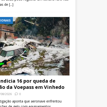
tas de
[...]
IONAIS
indicia 16 por queda de
ão da Voepass em Vinhedo
/08/2026
0
tigação aponta que aeronave enfrentou
ições de gelo com equipamentos