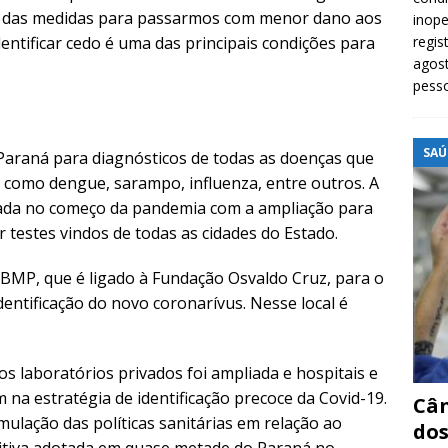
das medidas para passarmos com menor dano aos
inope
dentificar cedo é uma das principais condições para
regis
agost
pess
SAÚ
 Paraná para diagnósticos de todas as doenças que
, como dengue, sarampo, influenza, entre outros. A
orçada no começo da pandemia com a ampliação para
r testes vindos de todas as cidades do Estado.
IBMP, que é ligado à Fundação Osvaldo Cruz, para o
ntificação do novo coronarívus. Nesse local é
 laboratórios privados foi ampliada e hospitais e
na estratégia de identificação precoce da Covid-19.
Cân
ulação das políticas sanitárias em relação ao
dos