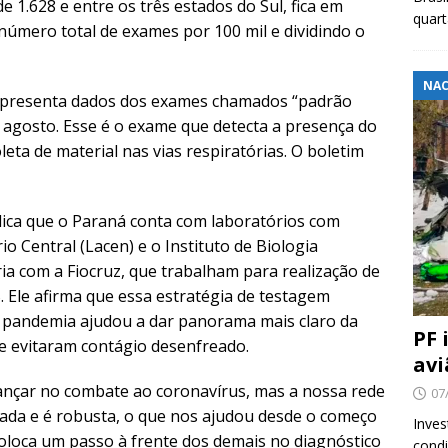
de 1.628 e entre os três estados do Sul, fica em
quar
o número total de exames por 100 mil e dividindo o
NAC
apresenta dados dos exames chamados “padrão
agosto. Esse é o exame que detecta a presença do
oleta de material nas vias respiratórias. O boletim
plica que o Paraná conta com laboratórios com
o Central (Lacen) e o Instituto de Biologia
ia com a Fiocruz, que trabalham para realização de
 Ele afirma que essa estratégia de testagem
 pandemia ajudou a dar panorama mais claro da
PF 
e evitaram contágio desenfreado.
avi
nçar no combate ao coronavírus, mas a nossa rede
07
rada e é robusta, o que nos ajudou desde o começo
Inves
oloca um passo à frente dos demais no diagnóstico
cond