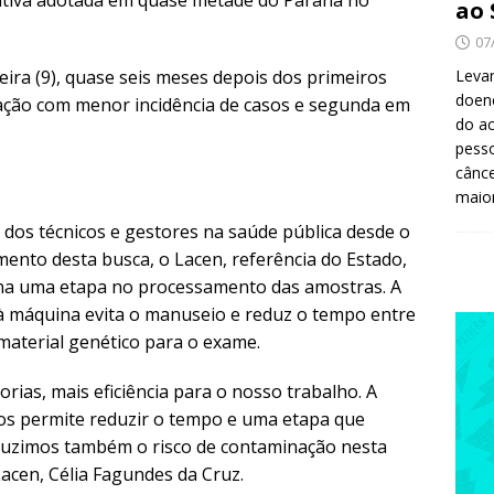
ritiva adotada em quase metade do Paraná no
ao 
07
ira (9), quase seis meses depois dos primeiros
Levan
doenç
ração com menor incidência de casos e segunda em
do ac
pesso
cânc
maio
 dos técnicos e gestores na saúde pública desde o
nto desta busca, o Lacen, referência do Estado,
ina uma etapa no processamento das amostras. A
à máquina evita o manuseio e reduz o tempo entre
material genético para o exame.
as, mais eficiência para o nosso trabalho. A
s permite reduzir o tempo e uma etapa que
eduzimos também o risco de contaminação nesta
acen, Célia Fagundes da Cruz.