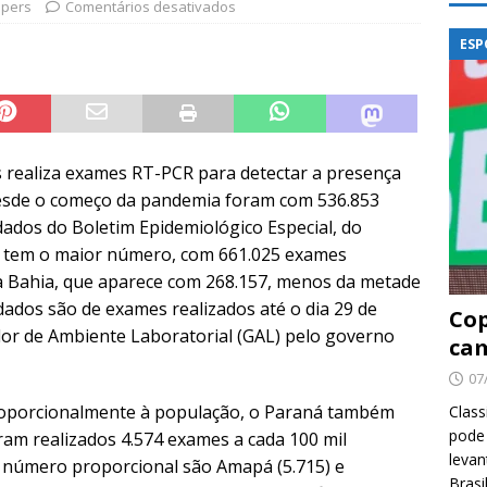
pers
Comentários desativados
ESP
 realiza exames RT-PCR para detectar a presença
esde o começo da pandemia foram com 536.853
ados do Boletim Epidemiológico Especial, do
ue tem o maior número, com 661.025 exames
é a Bahia, que aparece com 268.157, menos da metade
dados são de exames realizados até o dia 29 de
Cop
dor de Ambiente Laboratorial (GAL) pelo governo
cam
07
roporcionalmente à população, o Paraná também
Class
pode 
ram realizados 4.574 exames a cada 100 mil
levan
r número proporcional são Amapá (5.715) e
Brasi