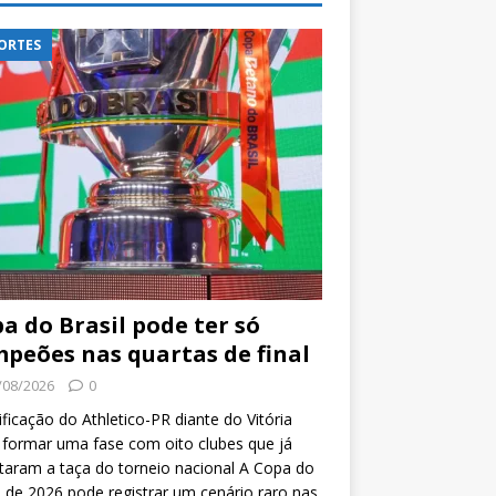
ORTES
a do Brasil pode ter só
peões nas quartas de final
/08/2026
0
ificação do Athletico-PR diante do Vitória
formar uma fase com oito clubes que já
taram a taça do torneio nacional A Copa do
l de 2026 pode registrar um cenário raro nas