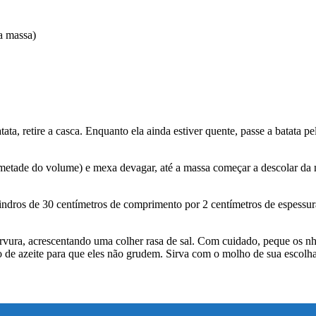
a massa)
batata, retire a casca. Enquanto ela ainda estiver quente, passe a bata
 (metade do volume) e mexa devagar, até a massa começar a descolar da 
dros de 30 centímetros de comprimento por 2 centímetros de espessura
fervura, acrescentando uma colher rasa de sal. Com cuidado, peque os
o de azeite para que eles não grudem. Sirva com o molho de sua escolha