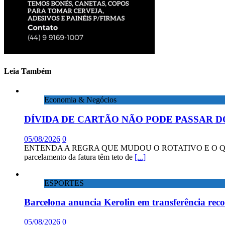
Leia Também
Economia & Negócios
DÍVIDA DE CARTÃO NÃO PODE PASSAR D
05/08/2026
0
ENTENDA A REGRA QUE MUDOU O ROTATIVO E O QUE DIZEM 
parcelamento da fatura têm teto de
[...]
ESPORTES
Barcelona anuncia Kerolin em transferência rec
05/08/2026
0