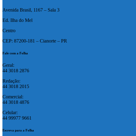
Avenida Brasil, 1167 – Sala 3
Ed. Ilha do Mel
Centro
CEP: 87200-181 – Cianorte – PR
Fale com a Folha
Geral:
44 3018 2876
Redação:
44 3018 2015
Comercial:
44 3018 4876
Celular:
44 99977 9661
Escreva para a Folha