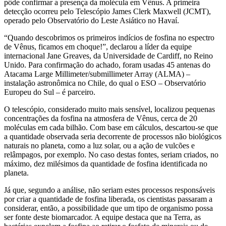
pôde confirmar a presença da molécula em Vênus. A primeira
detecção ocorreu pelo Telescópio James Clerk Maxwell (JCMT),
operado pelo Observatório do Leste Asiático no Havaí.
“Quando descobrimos os primeiros indícios de fosfina no espectro
de Vênus, ficamos em choque!”, declarou a líder da equipe
internacional Jane Greaves, da Universidade de Cardiff, no Reino
Unido. Para confirmação do achado, foram usadas 45 antenas do
Atacama Large Millimeter/submillimeter Array (ALMA) –
instalação astronômica no Chile, do qual o ESO – Observatório
Europeu do Sul – é parceiro.
O telescópio, considerado muito mais sensível, localizou pequenas
concentrações da fosfina na atmosfera de Vênus, cerca de 20
moléculas em cada bilhão. Com base em cálculos, descartou-se que
a quantidade observada seria decorrente de processos não biológicos
naturais no planeta, como a luz solar, ou a ação de vulcões e
relâmpagos, por exemplo. No caso destas fontes, seriam criados, no
máximo, dez milésimos da quantidade de fosfina identificada no
planeta.
Já que, segundo a análise, não seriam estes processos responsáveis
por criar a quantidade de fosfina liberada, os cientistas passaram a
considerar, então, a possibilidade que um tipo de organismo possa
ser fonte deste biomarcador. A equipe destaca que na Terra, as