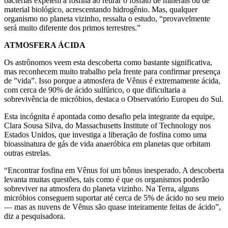
bactérias expelem a fosfina ao retirar o fosfato de minerais ou de
material biológico, acrescentando hidrogênio. Mas, qualquer
organismo no planeta vizinho, ressalta o estudo, “provavelmente
será muito diferente dos primos terrestres.”
ATMOSFERA ÁCIDA
Os astrônomos veem esta descoberta como bastante significativa,
mas reconhecem muito trabalho pela frente para confirmar presença
de ”vida”. Isso porque a atmosfera de Vênus é extremamente ácida,
com cerca de 90% de ácido sulfúrico, o que dificultaria a
sobrevivência de micróbios, destaca o Observatório Europeu do Sul.
Esta incógnita é apontada como desafio pela integrante da equipe,
Clara Sousa Silva, do Massachusetts Institute of Technology nos
Estados Unidos, que investiga a liberação de fosfina como uma
bioassinatura de gás de vida anaeróbica em planetas que orbitam
outras estrelas.
“Encontrar fosfina em Vênus foi um bônus inesperado. A descoberta
levanta muitas questões, tais como é que os organismos poderão
sobreviver na atmosfera do planeta vizinho. Na Terra, alguns
micróbios conseguem suportar até cerca de 5% de ácido no seu meio
— mas as nuvens de Vênus são quase inteiramente feitas de ácido”,
diz a pesquisadora.