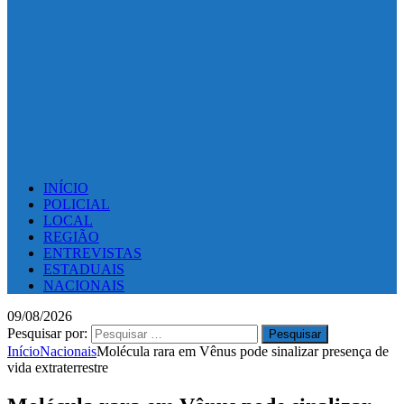
INÍCIO
POLICIAL
LOCAL
REGIÃO
ENTREVISTAS
ESTADUAIS
NACIONAIS
09/08/2026
Pesquisar por:
Início
Nacionais
Molécula rara em Vênus pode sinalizar presença de
vida extraterrestre