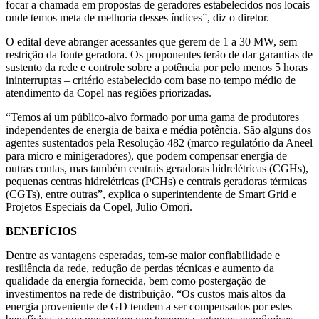
focar a chamada em propostas de geradores estabelecidos nos locais
onde temos meta de melhoria desses índices”, diz o diretor.
O edital deve abranger acessantes que gerem de 1 a 30 MW, sem
restrição da fonte geradora. Os proponentes terão de dar garantias de
sustento da rede e controle sobre a potência por pelo menos 5 horas
ininterruptas – critério estabelecido com base no tempo médio de
atendimento da Copel nas regiões priorizadas.
“Temos aí um público-alvo formado por uma gama de produtores
independentes de energia de baixa e média potência. São alguns dos
agentes sustentados pela Resolução 482 (marco regulatório da Aneel
para micro e minigeradores), que podem compensar energia de
outras contas, mas também centrais geradoras hidrelétricas (CGHs),
pequenas centras hidrelétricas (PCHs) e centrais geradoras térmicas
(CGTs), entre outras”, explica o superintendente de Smart Grid e
Projetos Especiais da Copel, Julio Omori.
BENEFÍCIOS
Dentre as vantagens esperadas, tem-se maior confiabilidade e
resiliência da rede, redução de perdas técnicas e aumento da
qualidade da energia fornecida, bem como postergação de
investimentos na rede de distribuição. “Os custos mais altos da
energia proveniente de GD tendem a ser compensados por estes