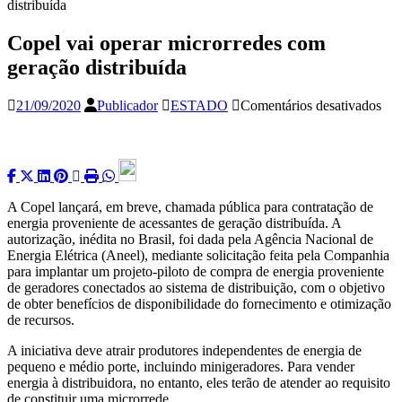
distribuída
Copel vai operar microrredes com
geração distribuída
em
21/09/2020
Publicador
ESTADO
Comentários desativados
Cop
vai
ope
mic
co
ger
A Copel lançará, em breve, chamada pública para contratação de
dist
energia proveniente de acessantes de geração distribuída. A
autorização, inédita no Brasil, foi dada pela Agência Nacional de
Energia Elétrica (Aneel), mediante solicitação feita pela Companhia
para implantar um projeto-piloto de compra de energia proveniente
de geradores conectados ao sistema de distribuição, com o objetivo
de obter benefícios de disponibilidade do fornecimento e otimização
de recursos.
A iniciativa deve atrair produtores independentes de energia de
pequeno e médio porte, incluindo minigeradores. Para vender
energia à distribuidora, no entanto, eles terão de atender ao requisito
de constituir uma microrrede.