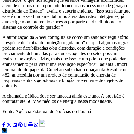
benefícios, o que nos sugere que teremos vantagens econômicas,
além de darmos um importante fomento aos acessantes de geração
distribuída do Estado”, avalia o superintendente. “Isso sem falar que
este é um passo fundamental rumo à era das redes inteligentes, já
que exige monitoramento e acesso por parte da distribuidora ao
sistema de controle do gerador.”
A autorização da Aneel configura-se como um sandbox regulatório
– espécie de “caixa de proteção regulatória” na qual algumas regras
podem ser flexibilizadas e/ou alteradas, com duração e condições
previamente delimitadas para que os agentes do setor possam
realizar inovações. “Mas, mais que isso, é um piloto que pode dar
embasamento para virar uma resolução específica”, adianta Omori –
lembrando do papel da Copel ao subsidiar a criação da Resolução
482, antecedida por um projeto de contratação de energia de
pequenas centrais geradoras de biogás proveniente de dejetos de
animais.
A chamada pública deve ser lançada ainda este ano. A previsão é
contratar até 50 MW médios de energia nessa modalidade.
Fonte: Agência Estadual de Notícias do Paraná