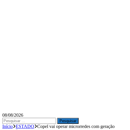
08/08/2026
Pesquisar
por:
Início
ESTADO
Copel vai operar microrredes com geração