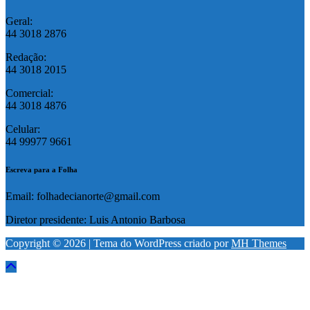
Geral:
44 3018 2876
Redação:
44 3018 2015
Comercial:
44 3018 4876
Celular:
44 99977 9661
Escreva para a Folha
Email: folhadecianorte@gmail.com
Diretor presidente: Luis Antonio Barbosa
Copyright © 2026 | Tema do WordPress criado por
MH Themes