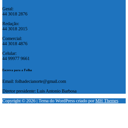
Geral:
44 3018 2876
Redação:
44 3018 2015
Comercial:
44 3018 4876
Celular:
44 99977 9661
Escreva para a Folha
Email: folhadecianorte@gmail.com
Diretor presidente: Luis Antonio Barbosa
Copyright © 2026 | Tema do WordPress criado por
MH Themes