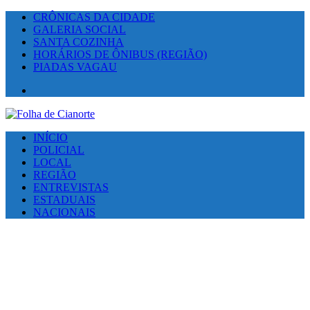
CRÔNICAS DA CIDADE
GALERIA SOCIAL
SANTA COZINHA
HORÁRIOS DE ÔNIBUS (REGIÃO)
PIADAS VAGAU
Facebook
INÍCIO
POLICIAL
LOCAL
REGIÃO
ENTREVISTAS
ESTADUAIS
NACIONAIS