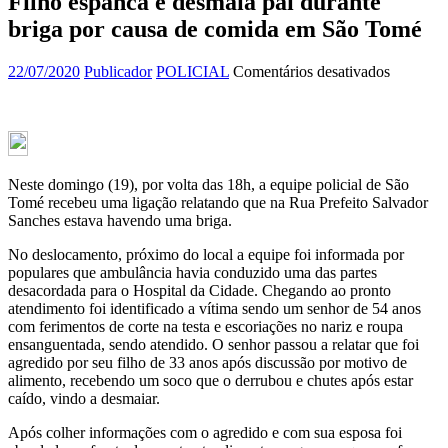
Filho espanca e desmaia pai durante
briga por causa de comida em São Tomé
em
22/07/2020
Publicador
POLICIAL
Comentários desativados
Filho
espanca
e
desmaia
pai
durante
Neste domingo (19), por volta das 18h, a equipe policial de São
briga
Tomé recebeu uma ligação relatando que na Rua Prefeito Salvador
por
Sanches estava havendo uma briga.
causa
de
No deslocamento, próximo do local a equipe foi informada por
comida
populares que ambulância havia conduzido uma das partes
em
desacordada para o Hospital da Cidade. Chegando ao pronto
São
atendimento foi identificado a vítima sendo um senhor de 54 anos
Tomé
com ferimentos de corte na testa e escoriações no nariz e roupa
ensanguentada, sendo atendido. O senhor passou a relatar que foi
agredido por seu filho de 33 anos após discussão por motivo de
alimento, recebendo um soco que o derrubou e chutes após estar
caído, vindo a desmaiar.
Após colher informações com o agredido e com sua esposa foi