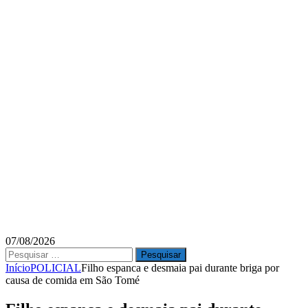
07/08/2026
Pesquisar
por:
Início
POLICIAL
Filho espanca e desmaia pai durante briga por
causa de comida em São Tomé