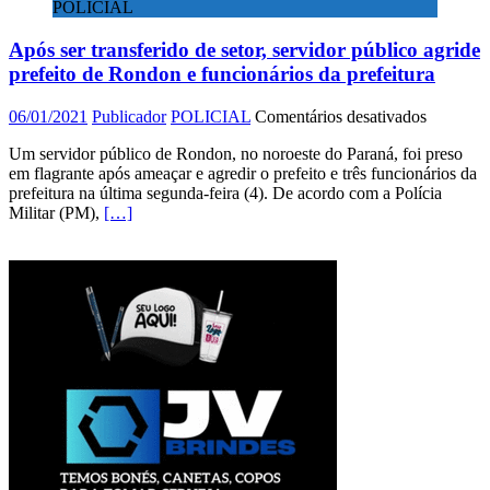
POLICIAL
Após ser transferido de setor, servidor público agride
prefeito de Rondon e funcionários da prefeitura
em
06/01/2021
Publicador
POLICIAL
Comentários desativados
Após
Um servidor público de Rondon, no noroeste do Paraná, foi preso
ser
em flagrante após ameaçar e agredir o prefeito e três funcionários da
transferi
prefeitura na última segunda-feira (4). De acordo com a Polícia
de
Militar (PM),
[…]
setor,
servidor
público
agride
prefeito
de
Rondon
e
funcionár
da
prefeitur