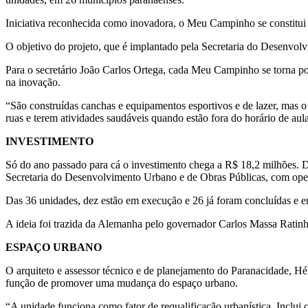
Iniciativa reconhecida como inovadora, o Meu Campinho se constitui
O objetivo do projeto, que é implantado pela Secretaria do Desenvolv
Para o secretário João Carlos Ortega, cada Meu Campinho se torna pont
na inovação.
“São construídas canchas e equipamentos esportivos e de lazer, mas o
ruas e terem atividades saudáveis quando estão fora do horário de a
INVESTIMENTO
Só do ano passado para cá o investimento chega a R$ 18,2 milhões. 
Secretaria do Desenvolvimento Urbano e de Obras Públicas, com ope
Das 36 unidades, dez estão em execução e 26 já foram concluídas e e
A ideia foi trazida da Alemanha pelo governador Carlos Massa Ratinh
ESPAÇO URBANO
O arquiteto e assessor técnico e de planejamento do Paranacidade, H
função de promover uma mudança do espaço urbano.
“A unidade funciona como fator de requalificação urbanística. Inclui 