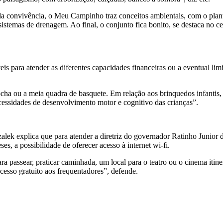
e da convivência, o Meu Campinho traz conceitos ambientais, com o plant
temas de drenagem. Ao final, o conjunto fica bonito, se destaca no ce
is para atender as diferentes capacidades financeiras ou a eventual li
 ou a meia quadra de basquete. Em relação aos brinquedos infantis, Hé
ecessidades de desenvolvimento motor e cognitivo das crianças”.
k explica que para atender a diretriz do governador Ratinho Junior d
s, a possibilidade de oferecer acesso à internet wi-fi.
para passear, praticar caminhada, um local para o teatro ou o cinema it
cesso gratuito aos frequentadores”, defende.