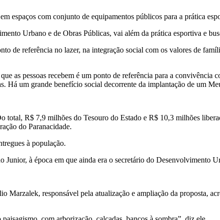
 em espaços com conjunto de equipamentos públicos para a prática esp
imento Urbano e de Obras Públicas, vai além da prática esportiva e bu
o de referência no lazer, na integração social com os valores de famíl
 que as pessoas recebem é um ponto de referência para a convivência co
ulas. Há um grande benefício social decorrente da implantação de um M
Do total, R$ 7,9 milhões do Tesouro do Estado e R$ 10,3 milhões liber
ração do Paranacidade.
ntregues à população.
o Junior, à época em que ainda era o secretário do Desenvolvimento U
élio Marzalek, responsável pela atualização e ampliação da proposta, 
o paisagismo, com arborização, calçadas, bancos à sombra”, diz ele.