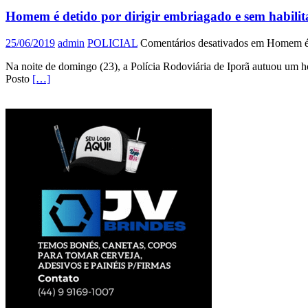
Homem é detido por dirigir embriagado e sem habili
25/06/2019
admin
POLICIAL
Comentários desativados
em Homem é d
Na noite de domingo (23), a Polícia Rodoviária de Iporã autuou um h
Posto
[…]