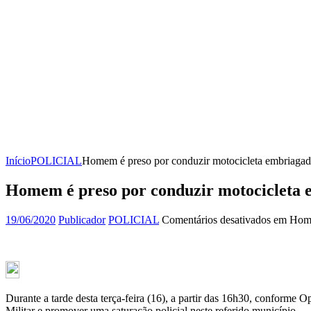
Início
POLICIAL
Homem é preso por conduzir motocicleta embriagad
Homem é preso por conduzir motocicleta 
19/06/2020
Publicador
POLICIAL
Comentários desativados
em Homem
Durante a tarde desta terça-feira (16), a partir das 16h30, conforme 
Militar e promover uma saturação policial neste referido município.