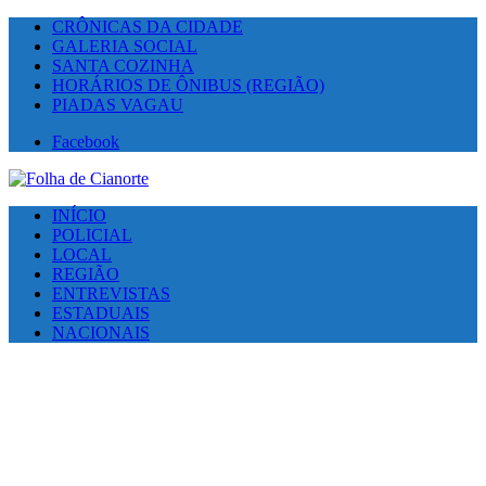
CRÔNICAS DA CIDADE
GALERIA SOCIAL
SANTA COZINHA
HORÁRIOS DE ÔNIBUS (REGIÃO)
PIADAS VAGAU
Facebook
INÍCIO
POLICIAL
LOCAL
REGIÃO
ENTREVISTAS
ESTADUAIS
NACIONAIS