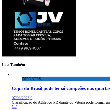
Leia Também
ESPORTES
Copa do Brasil pode ter só campeões nas quartas
07/08/2026
0
Classificação do Athletico-PR diante do Vitória pode formar um
[...]