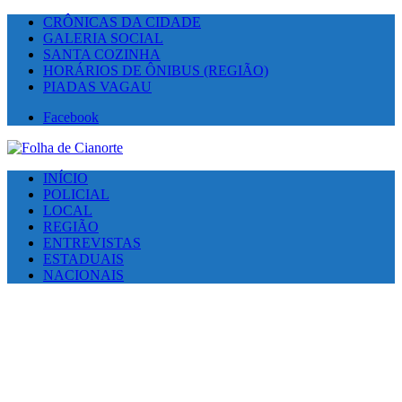
CRÔNICAS DA CIDADE
GALERIA SOCIAL
SANTA COZINHA
HORÁRIOS DE ÔNIBUS (REGIÃO)
PIADAS VAGAU
Facebook
INÍCIO
POLICIAL
LOCAL
REGIÃO
ENTREVISTAS
ESTADUAIS
NACIONAIS