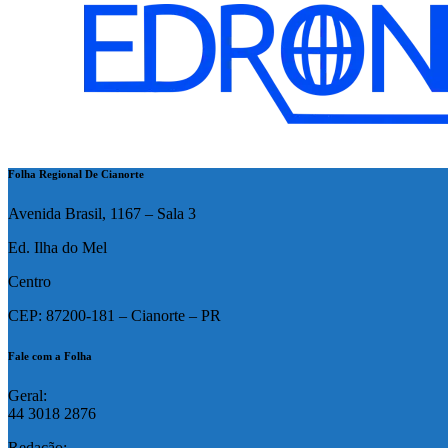
Folha Regional De Cianorte
Avenida Brasil, 1167 – Sala 3
Ed. Ilha do Mel
Centro
CEP: 87200-181 – Cianorte – PR
Fale com a Folha
Geral:
44 3018 2876
Redação: