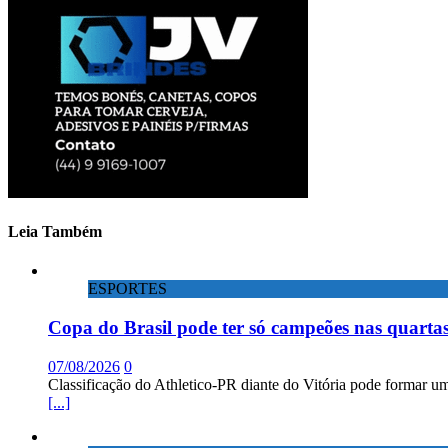
Leia Também
ESPORTES
Copa do Brasil pode ter só campeões nas quartas
07/08/2026
0
Classificação do Athletico-PR diante do Vitória pode formar um
[...]