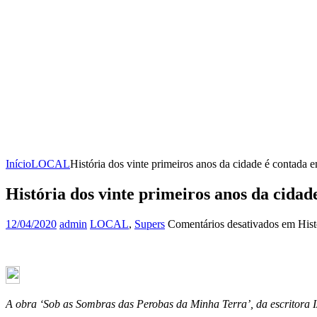
Início
LOCAL
História dos vinte primeiros anos da cidade é contada e
História dos vinte primeiros anos da cidad
12/04/2020
admin
LOCAL
,
Supers
Comentários desativados
em Histó
A obra ‘Sob as Sombras das Perobas da Minha Terra’, da escritora Iz