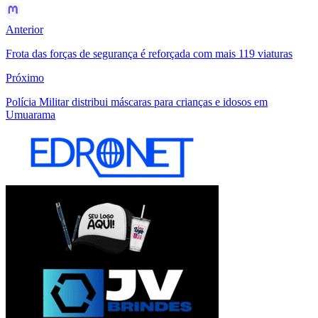
Anterior
Frota das forças de segurança é reforçada com mais 119 viaturas
Próximo
Polícia Militar distribui máscaras para crianças e idosos em
Umuarama