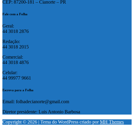
CEP: 87200-181 – Cianorte – PR
Fale com a Folha
Geral:
44 3018 2876
Redação:
44 3018 2015
Comercial:
44 3018 4876
Celular:
44 99977 9661
Escreva para a Folha
Email: folhadecianorte@gmail.com
Diretor presidente: Luis Antonio Barbosa
Copyright © 2026 | Tema do WordPress criado por
MH Themes