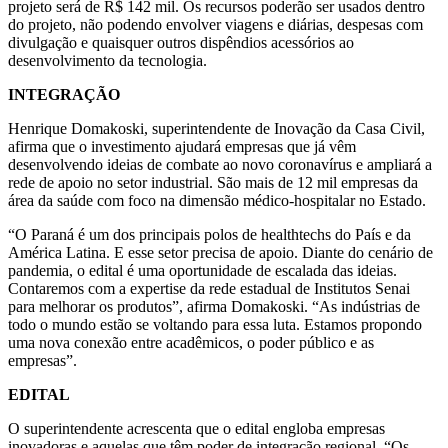
projeto será de R$ 142 mil. Os recursos poderão ser usados dentro
do projeto, não podendo envolver viagens e diárias, despesas com
divulgação e quaisquer outros dispêndios acessórios ao
desenvolvimento da tecnologia.
INTEGRAÇÃO
Henrique Domakoski, superintendente de Inovação da Casa Civil,
afirma que o investimento ajudará empresas que já vêm
desenvolvendo ideias de combate ao novo coronavírus e ampliará a
rede de apoio no setor industrial. São mais de 12 mil empresas da
área da saúde com foco na dimensão médico-hospitalar no Estado.
“O Paraná é um dos principais polos de healthtechs do País e da
América Latina. E esse setor precisa de apoio. Diante do cenário de
pandemia, o edital é uma oportunidade de escalada das ideias.
Contaremos com a expertise da rede estadual de Institutos Senai
para melhorar os produtos”, afirma Domakoski. “As indústrias de
todo o mundo estão se voltando para essa luta. Estamos propondo
uma nova conexão entre acadêmicos, o poder público e as
empresas”.
EDITAL
O superintendente acrescenta que o edital engloba empresas
inovadoras e aquelas que têm poder de integração regional. “Os