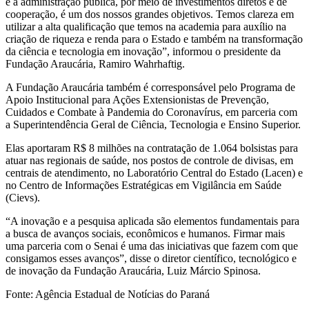
e a administração pública, por meio de investimentos diretos e de
cooperação, é um dos nossos grandes objetivos. Temos clareza em
utilizar a alta qualificação que temos na academia para auxílio na
criação de riqueza e renda para o Estado e também na transformação
da ciência e tecnologia em inovação”, informou o presidente da
Fundação Araucária, Ramiro Wahrhaftig.
A Fundação Araucária também é corresponsável pelo Programa de
Apoio Institucional para Ações Extensionistas de Prevenção,
Cuidados e Combate à Pandemia do Coronavírus, em parceria com
a Superintendência Geral de Ciência, Tecnologia e Ensino Superior.
Elas aportaram R$ 8 milhões na contratação de 1.064 bolsistas para
atuar nas regionais de saúde, nos postos de controle de divisas, em
centrais de atendimento, no Laboratório Central do Estado (Lacen) e
no Centro de Informações Estratégicas em Vigilância em Saúde
(Cievs).
“A inovação e a pesquisa aplicada são elementos fundamentais para
a busca de avanços sociais, econômicos e humanos. Firmar mais
uma parceria com o Senai é uma das iniciativas que fazem com que
consigamos esses avanços”, disse o diretor científico, tecnológico e
de inovação da Fundação Araucária, Luiz Márcio Spinosa.
Fonte: Agência Estadual de Notícias do Paraná