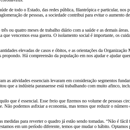
aúde de todo o Estado, das redes pública, filantrópica e particular, nos
aglomeração de pessoas, a sociedade contribui para evitar o aumento de
três ou quatro meses de trabalho diário com a saúde e as demais áreas
a que vencemos essa guerra. O isolamento social é importante, os cuid
antidades elevadas de casos e óbitos, e as orientações da Organizaçã
 propondo. Há compreensão da população em nos ajudar e ajudar quem t
ram as atividades essenciais levaram em consideração segmentos funda
tou que a indústria paranaense está trabalhando com muito afinco, inclu
ilo que é essencial. Esse freio que fizemos no volume de pessoas circu
Não podemos asfixiar a economia, mas temos que reduzir o número de 
s medidas para reverter o quadro já estão sendo tomadas. “Não é fácil
 estamos em um período diferente, temos que mudar o hábito. Optamos p