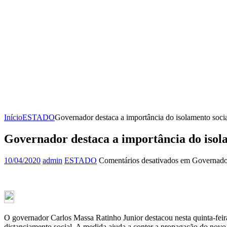
Início
ESTADO
Governador destaca a importância do isolamento soci
Governador destaca a importância do isol
10/04/2020
admin
ESTADO
Comentários desativados
em Governador 
O governador Carlos Massa Ratinho Junior destacou nesta quinta-feira
distanciamento social. A medida ajuda a conter a propagação do novo