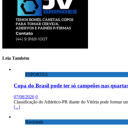
Leia Também
ESPORTES
Copa do Brasil pode ter só campeões nas quartas
07/08/2026
0
Classificação do Athletico-PR diante do Vitória pode formar um
[...]
Nacionais