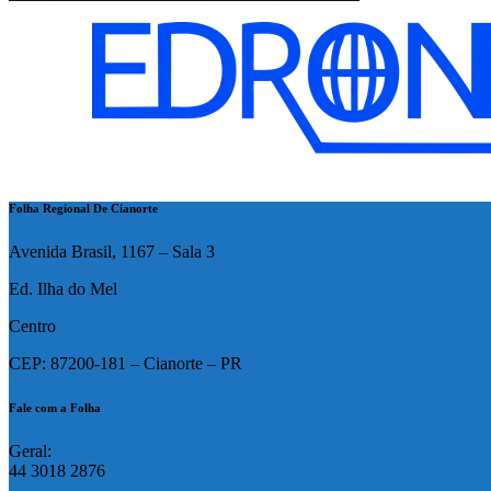
Folha Regional De Cianorte
Avenida Brasil, 1167 – Sala 3
Ed. Ilha do Mel
Centro
CEP: 87200-181 – Cianorte – PR
Fale com a Folha
Geral:
44 3018 2876