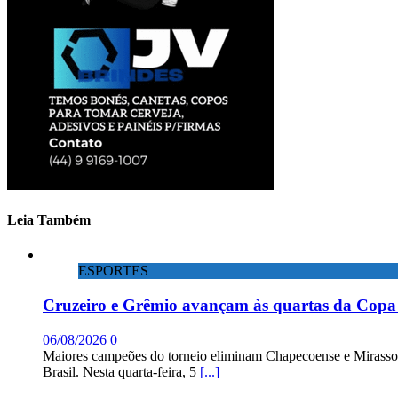
Leia Também
ESPORTES
Cruzeiro e Grêmio avançam às quartas da Copa 
06/08/2026
0
Maiores campeões do torneio eliminam Chapecoense e Mirassol; 
Brasil. Nesta quarta-feira, 5
[...]