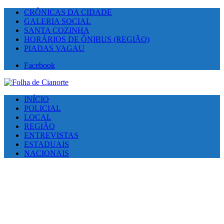
CRÔNICAS DA CIDADE
GALERIA SOCIAL
SANTA COZINHA
HORÁRIOS DE ÔNIBUS (REGIÃO)
PIADAS VAGAU
Facebook
INÍCIO
POLICIAL
LOCAL
REGIÃO
ENTREVISTAS
ESTADUAIS
NACIONAIS