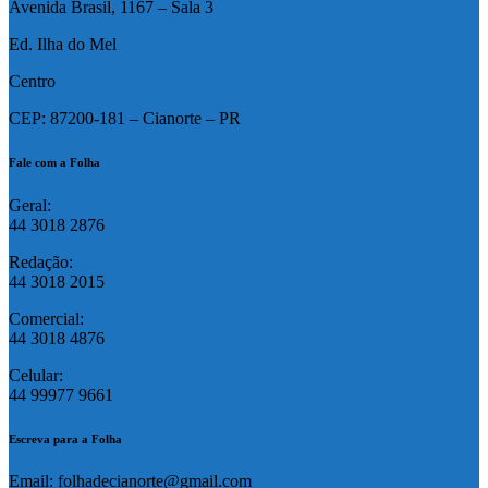
Avenida Brasil, 1167 – Sala 3
Ed. Ilha do Mel
Centro
CEP: 87200-181 – Cianorte – PR
Fale com a Folha
Geral:
44 3018 2876
Redação:
44 3018 2015
Comercial:
44 3018 4876
Celular:
44 99977 9661
Escreva para a Folha
Email: folhadecianorte@gmail.com