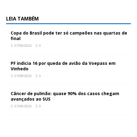
LEIA TAMBÉM
Copa do Brasil pode ter só campeões nas quartas de
final
07/08/2026
0
PF indicia 16 por queda de avião da Voepass em
Vinhedo
07/08/2026
0
Câncer de pulmão: quase 90% dos casos chegam
avançados ao SUS
07/08/2026
0