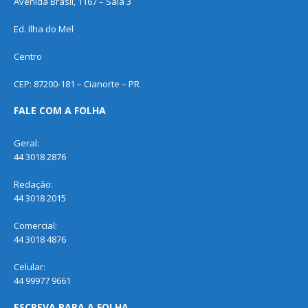
Avenida Brasil, 1167 – Sala 3
Ed. Ilha do Mel
Centro
CEP: 87200-181 – Cianorte – PR
FALE COM A FOLHA
Geral:
44 3018 2876
Redação:
44 3018 2015
Comercial:
44 3018 4876
Celular:
44 99977 9661
ESCREVA PARA A FOLHA