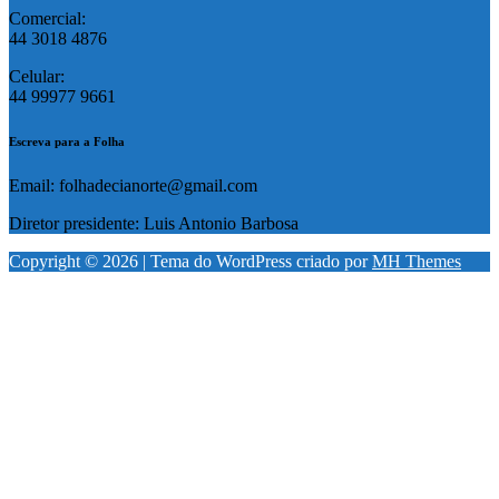
Comercial:
44 3018 4876
Celular:
44 99977 9661
Escreva para a Folha
Email: folhadecianorte@gmail.com
Diretor presidente: Luis Antonio Barbosa
Copyright © 2026 | Tema do WordPress criado por
MH Themes