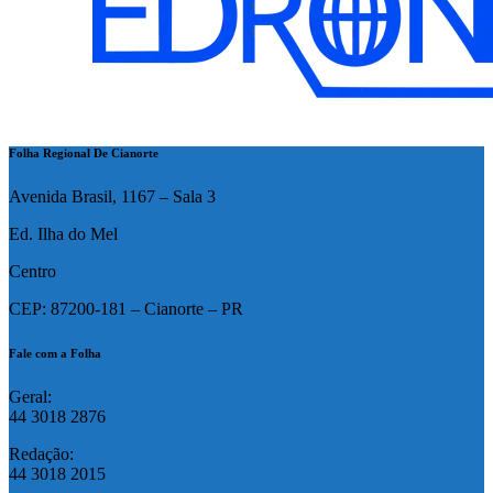
Folha Regional De Cianorte
Avenida Brasil, 1167 – Sala 3
Ed. Ilha do Mel
Centro
CEP: 87200-181 – Cianorte – PR
Fale com a Folha
Geral:
44 3018 2876
Redação:
44 3018 2015