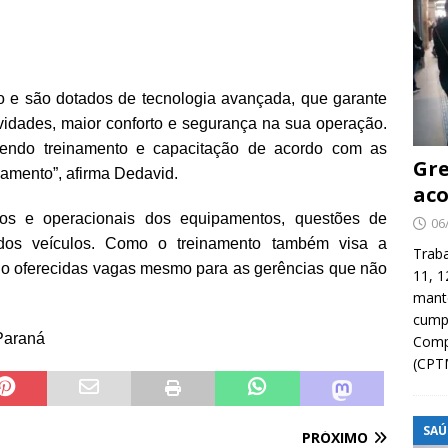
 e são dotados de tecnologia avançada, que garante
vidades, maior conforto e segurança na sua operação.
bendo treinamento e capacitação de acordo com as
Gre
amento”, afirma Dedavid.
aco
cos e operacionais dos equipamentos, questões de
06
dos veículos. Como o treinamento também visa a
Traba
do oferecidas vagas mesmo para as gerências que não
11, 1
manté
cump
 Paraná
Compa
(CPT
SAÚ
PRÓXIMO