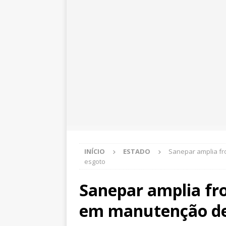
INÍCIO
ESTADO
Sanepar amplia f
esgoto
Sanepar amplia fr
em manutenção de