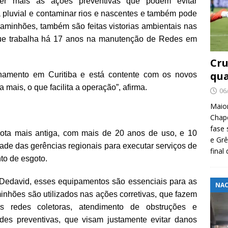
er mais as ações preventivas que podem evitar
 pluvial e contaminar rios e nascentes e também pode
 caminhões, também são feitas vistorias ambientais nas
 que trabalha há 17 anos na manutenção de Redes em
Cru
qua
einamento em Curitiba e está contente com os novos
 mais, o que facilita a operação”, afirma.
06
Maio
Chape
fase 
frota mais antiga, com mais de 20 anos de uso, e 10
e Grê
ade das gerências regionais para executar serviços de
final
to de esgoto.
Dedavid, esses equipamentos são essenciais para as
NAC
nhões são utilizados nas ações corretivas, que fazem
s redes coletoras, atendimento de obstruções e
des preventivas, que visam justamente evitar danos