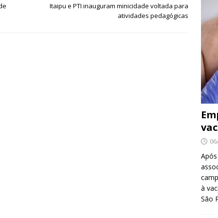
 de
Itaipu e PTI inauguram minicidade voltada para
atividades pedagógicas
Emp
vac
06
Após
asso
camp
à vac
São 