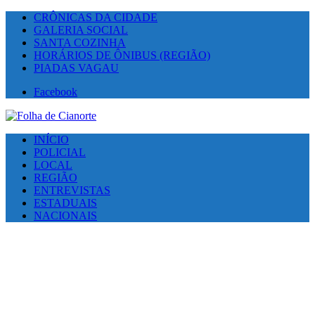
CRÔNICAS DA CIDADE
GALERIA SOCIAL
SANTA COZINHA
HORÁRIOS DE ÔNIBUS (REGIÃO)
PIADAS VAGAU
Facebook
INÍCIO
POLICIAL
LOCAL
REGIÃO
ENTREVISTAS
ESTADUAIS
NACIONAIS