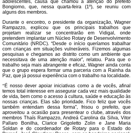
adolescentes, causa que chamou a atenção do prefeito
Bongiorno, que, nessa quarta-feira (1º), se reuniu com
alguns dos membros.
Durante o encontro, o presidente da organização, Wagner
Rampazzo, explicou que os principais trabalhos que
projetam realizar se concentrarão em Vidigal, onde
pretendem implantar um Núcleo Rotary de Desenvolvimento
Comunitário (NRDC). “Desde o início queríamos trabalhar
com crianças em situações vulneráveis. Fizemos algumas
pesquisas e chegamos ao distrito como um ambiente que
necessitava de uma atenção maior”, relatou. Para que o
trabalho seja mais abrangente e eficaz, Wagner ainda conta
que o grupo espera formar uma parceria com a Rainha da
Paz, que já possui experiência com o trabalho na localidade.
“
É nosso dever apoiar iniciativas como a de vocês, afinal
temos total interesse em assegurar cada vez mais qualidade
de vida, bem como o acesso à cultura, saúde e educação às
nossas crianças. Elas são prioridade. Fico feliz que vocês
também entendam dessa forma”, frisou o prefeito, que
aproveitou a ocasião para presentear o clube, através dos
membros Thaís Rampazzo, Andreá Carolina da Silva, Vitor
Pallaro Bonilha, Clarice Grigoletto Zolin e Jane Maria
Soldan e do coordenador de Rotary para o Estado do