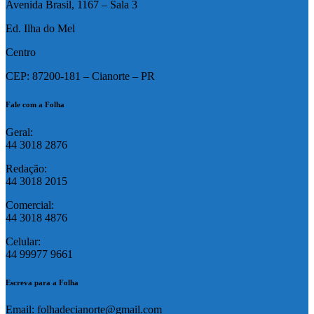
Avenida Brasil, 1167 – Sala 3
Ed. Ilha do Mel
Centro
CEP: 87200-181 – Cianorte – PR
Fale com a Folha
Geral:
44 3018 2876
Redação:
44 3018 2015
Comercial:
44 3018 4876
Celular:
44 99977 9661
Escreva para a Folha
Email: folhadecianorte@gmail.com