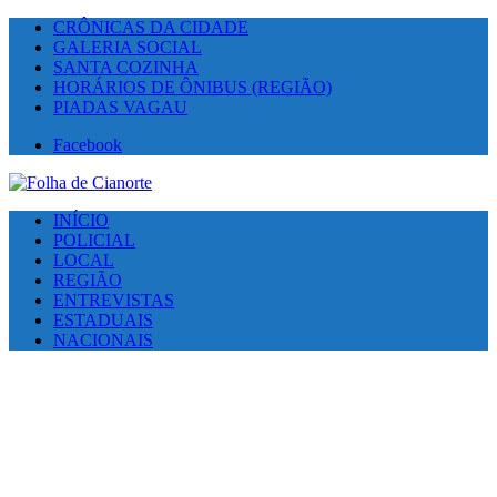
CRÔNICAS DA CIDADE
GALERIA SOCIAL
SANTA COZINHA
HORÁRIOS DE ÔNIBUS (REGIÃO)
PIADAS VAGAU
Facebook
INÍCIO
POLICIAL
LOCAL
REGIÃO
ENTREVISTAS
ESTADUAIS
NACIONAIS