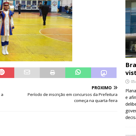
Bra
vis
05
PRÓXIMO
Plana
 a
Período de inscrição em concursos da Prefeitura
e afi
começa na quarta-feira
delib
gover
decis