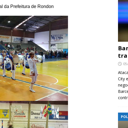
l da Prefeitura de Rondon
Bar
tra
05
Ataca
City 
nego
Barce
contr
POL