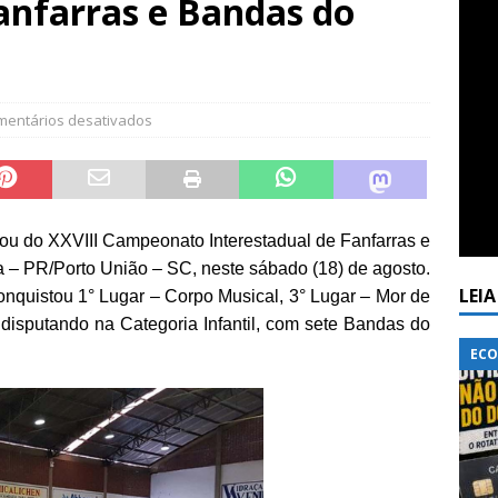
anfarras e Bandas do
mentários desativados
pou do XXVIII Campeonato Interestadual de Fanfarras e
a – PR/Porto União – SC, neste sábado (18) de agosto.
LEI
onquistou 1° Lugar – Corpo Musical, 3° Lugar – Mor de
disputando na Categoria Infantil, com sete Bandas do
ECO