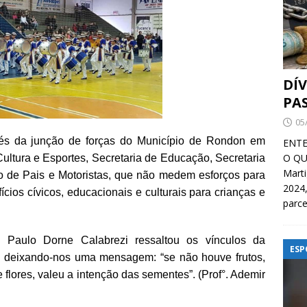
DÍ
PA
05
vés da junção de forças do Município de Rondon em
ENTE
O QU
Cultura e Esportes, Secretaria de Educação, Secretaria
Mart
o de Pais e Motoristas, que não medem esforços para
2024,
ícios cívicos, educacionais e culturais para crianças e
parce
Paulo Dorne Calabrezi ressaltou os vínculos da
ESP
s, deixando-nos uma mensagem: “se não houve frutos,
 flores, valeu a intenção das sementes”. (Prof°. Ademir