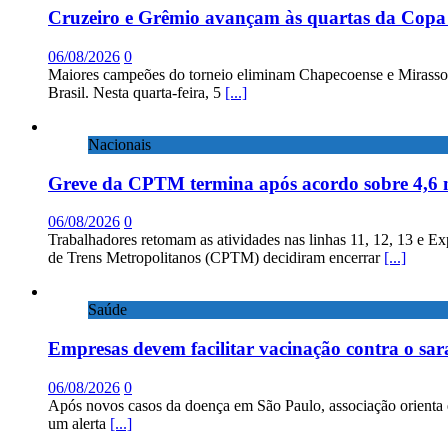
Cruzeiro e Grêmio avançam às quartas da Copa 
06/08/2026
0
Maiores campeões do torneio eliminam Chapecoense e Mirassol; 
Brasil. Nesta quarta-feira, 5
[...]
Nacionais
Greve da CPTM termina após acordo sobre 4,6 
06/08/2026
0
Trabalhadores retomam as atividades nas linhas 11, 12, 13 e E
de Trens Metropolitanos (CPTM) decidiram encerrar
[...]
Saúde
Empresas devem facilitar vacinação contra o sa
06/08/2026
0
Após novos casos da doença em São Paulo, associação orienta 
um alerta
[...]