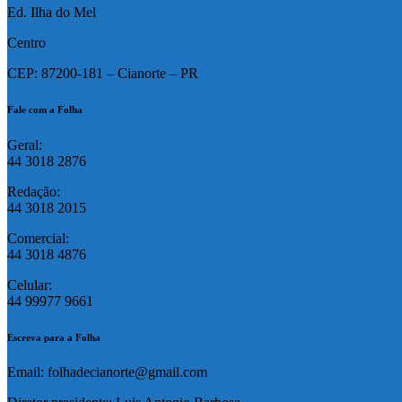
Ed. Ilha do Mel
Centro
CEP: 87200-181 – Cianorte – PR
Fale com a Folha
Geral:
44 3018 2876
Redação:
44 3018 2015
Comercial:
44 3018 4876
Celular:
44 99977 9661
Escreva para a Folha
Email: folhadecianorte@gmail.com