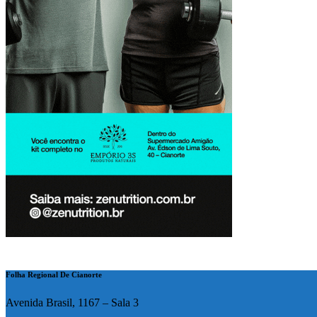
Folha Regional De Cianorte
Avenida Brasil, 1167 – Sala 3