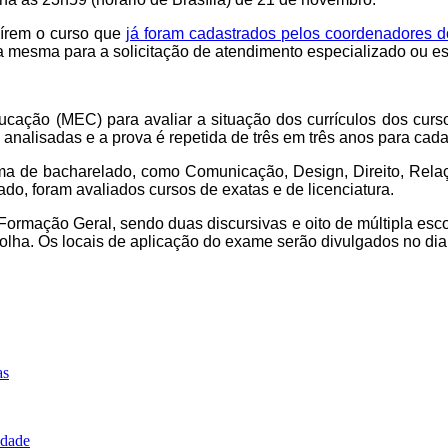
uírem o curso que
já foram cadastrados pelos coordenadores d
 é a mesma para a solicitação de atendimento especializado ou e
Educação (MEC) para avaliar a situação dos currículos dos curs
o analisadas e a prova é repetida de três em três anos para ca
ma de bacharelado, como Comunicação, Design, Direito, Relaç
o, foram avaliados cursos de exatas e de licenciatura.
Formação Geral, sendo duas discursivas e oito de múltipla esc
scolha. Os locais de aplicação do exame serão divulgados no di
as
idade