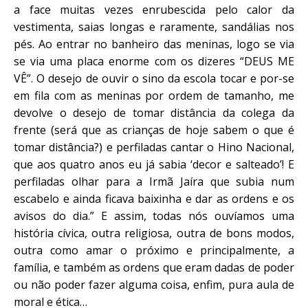
a face muitas vezes enrubescida pelo calor da
vestimenta, saias longas e raramente, sandálias nos
pés. Ao entrar no banheiro das meninas, logo se via
se via uma placa enorme com os dizeres “DEUS ME
VÊ”. O desejo de ouvir o sino da escola tocar e por-se
em fila com as meninas por ordem de tamanho, me
devolve o desejo de tomar distância da colega da
frente (será que as crianças de hoje sabem o que é
tomar distância?) e perfiladas cantar o Hino Nacional,
que aos quatro anos eu já sabia ‘decor e salteado’! E
perfiladas olhar para a Irmã Jaíra que subia num
escabelo e ainda ficava baixinha e dar as ordens e os
avisos do dia.” E assim, todas nós ouvíamos uma
história cívica, outra religiosa, outra de bons modos,
outra como amar o próximo e principalmente, a
família, e também as ordens que eram dadas de poder
ou não poder fazer alguma coisa, enfim, pura aula de
moral e ética…