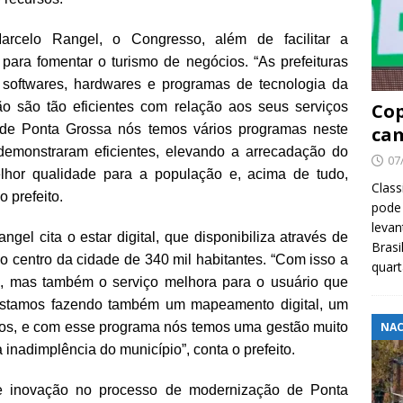
arcelo Rangel, o Congresso, além de facilitar a
para fomentar o turismo de negócios. “As prefeituras
 softwares, hardwares e programas de tecnologia da
ão são tão eficientes com relação aos seus serviços
Cop
de Ponta Grossa nós temos vários programas neste
cam
 demonstraram eficientes, elevando a arrecadação do
07
lhor qualidade para a população e, acima de tudo,
Class
 prefeito.
pode 
levan
gel cita o estar digital, que disponibiliza através de
Brasi
o centro da cidade de 340 mil habitantes. “Com isso a
quar
m, mas também o serviço melhora para o usuário que
Estamos fazendo também um mapeamento digital, um
enos, e com esse programa nós temos uma gestão muito
NAC
 inadimplência do município”, conta o prefeito.
e inovação no processo de modernização de Ponta