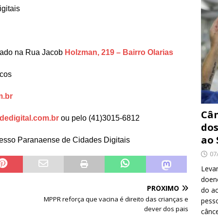
gitais
izado na Rua Jacob
Holzman, 219 – Bairro Olarias
icos
m.br
Cân
edigital.com.br
ou pelo (41)3015-6812
dos
ao 
esso Paranaense de Cidades Digitais
07
Levan
doenç
PRÓXIMO
do ac
MPPR reforça que vacina é direito das crianças e
pesso
dever dos pais
cânc