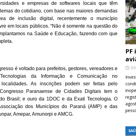
rsidades e empresas de softwares locais que têm
oblemas do cotidiano, com base nas maiores demandas
a de inclusão digital, recentemente o município
livre em locais públicos. “Não é somente na questão do
 implantamos na Saúde e Educação, fazendo com que
pleta.
PF 
avi
07
gresso é voltado para prefeitos, gestores, vereadores e
Tecnologias da Informação e Comunicação no
Inves
cond
localidades. As inscrições podem ser feitas pelo
inope
Congresso Paranaense de Cidades Digitais tem o
regis
do Brasil; e ouro da 1DOC e da Exati Tecnologia. O
agost
Associação dos Municípios do Paraná (AMP) e das
pess
unpar, Amepar, Amunorpi e AMCG.
SAÚ