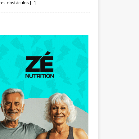
res obstáculos
[...]