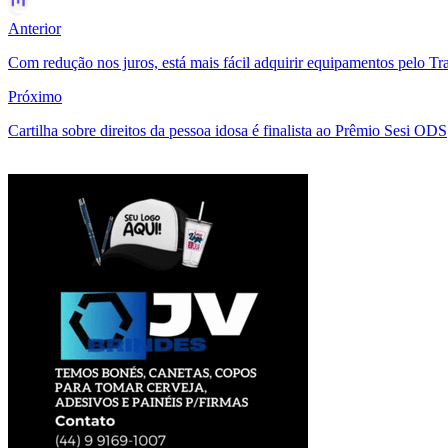
Anterior
Com redução nos juros, está mais fácil adquirir equipamentos pelo Tra
Próximo
Cartilha sobre direitos da pessoa idosa é finalista ao Prêmio Sesi ODS