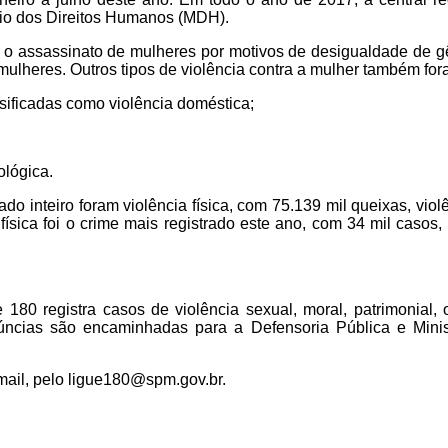
ério dos Direitos Humanos (MDH).
o o assassinato de mulheres por motivos de desigualdade de g
mulheres. Outros tipos de violência contra a mulher também fora
ssificadas como violência doméstica;
ológica.
do inteiro foram violência física, com 75.139 mil queixas, viol
ísica foi o crime mais registrado este ano, com 34 mil casos, 
 180 registra casos de violência sexual, moral, patrimonial, o
úncias são encaminhadas para a Defensoria Pública e Ministé
ail, pelo ligue180@spm.gov.br.