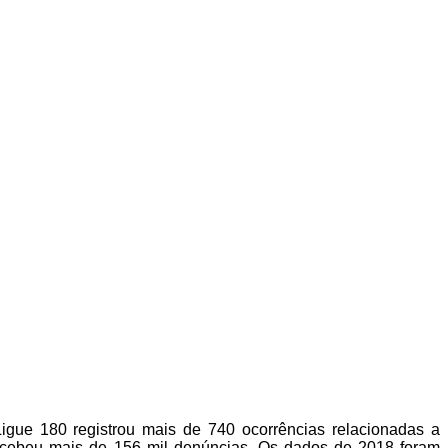
Ligue 180 registrou mais de 740 ocorrências relacionadas a
 recebeu mais de 156 mil denúncias. Os dados de 2018 foram