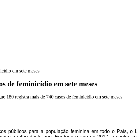
nicídio em sete meses
os de feminicídio em sete meses
ue 180 registra mais de 740 casos de feminicídio em sete meses
rviços públicos para a população feminina em todo o País, o 
 janeiro a julho deste ano. Em todo o ano de 2017, a central