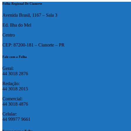
Folha Regional De Cianorte
Avenida Brasil, 1167 – Sala 3
Ed. Ilha do Mel
Centro
CEP: 87200-181 – Cianorte – PR
Fale com a Folha
Geral:
44 3018 2876
Redação:
44 3018 2015
Comercial:
44 3018 4876
Celular:
44 99977 9661
Escreva para a Folha