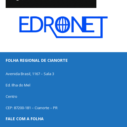
FOLHA REGIONAL DE CIANORTE
Avenida Brasil, 1167 – Sala 3
Ed. Ilha do Mel
Centro
CEP: 87200-181 – Cianorte – PR
FALE COM A FOLHA