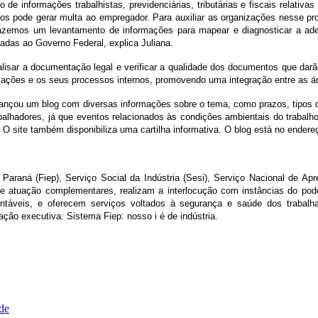
de informações trabalhistas, previdenciárias, tributárias e fiscais relativ
os pode gerar multa ao empregador. Para auxiliar as organizações nesse p
Fazemos um levantamento de informações para mapear e diagnosticar a ad
iadas ao Governo Federal, explica Juliana.
lisar a documentação legal e verificar a qualidade dos documentos que dar
rmações e os seus processos internos, promovendo uma integração entre as á
lançou um blog com diversas informações sobre o tema, como prazos, tipos 
abalhadores, já que eventos relacionados às condições ambientais do trabal
 O site também disponibiliza uma cartilha informativa. O blog está no ender
aná (Fiep), Serviço Social da Indústria (Sesi), Serviço Nacional de Aprend
de atuação complementares, realizam a interlocução com instâncias do pode
tentáveis, e oferecem serviços voltados à segurança e saúde dos trabalh
ação executiva. Sistema Fiep: nosso i é de indústria.
ade