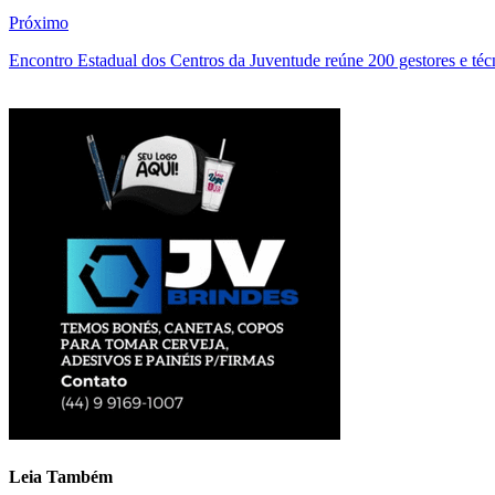
Próximo
Encontro Estadual dos Centros da Juventude reúne 200 gestores e téc
Leia Também