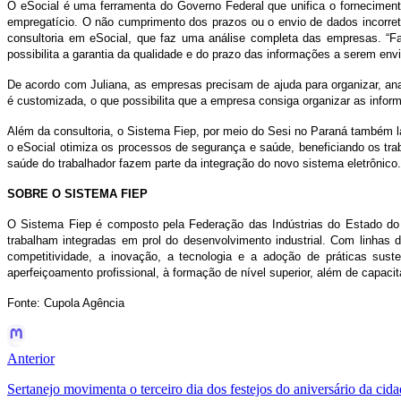
O eSocial é uma ferramenta do Governo Federal que unifica o fornecimento 
empregatício. O não cumprimento dos prazos ou o envio de dados incorret
consultoria em eSocial, que faz uma análise completa das empresas. “
possibilita a garantia da qualidade e do prazo das informações a serem env
De acordo com Juliana, as empresas precisam de ajuda para organizar, ana
é customizada, o que possibilita que a empresa consiga organizar as info
Além da consultoria, o Sistema Fiep, por meio do Sesi no Paraná também 
o eSocial otimiza os processos de segurança e saúde, beneficiando os tr
saúde do trabalhador fazem parte da integração do novo sistema eletrônico.
SOBRE O SISTEMA FIEP
O Sistema Fiep é composto pela Federação das Indústrias do Estado do Par
trabalham integradas em prol do desenvolvimento industrial. Com linhas 
competitividade, a inovação, a tecnologia e a adoção de práticas sus
aperfeiçoamento profissional, à formação de nível superior, além de capacit
Fonte: Cupola Agência
Anterior
Sertanejo movimenta o terceiro dia dos festejos do aniversário da cid