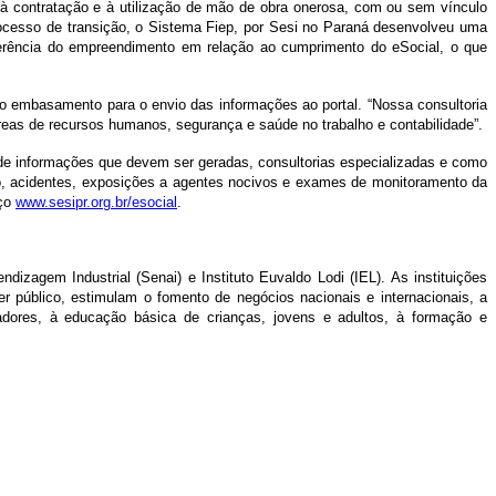
as à contratação e à utilização de mão de obra onerosa, com ou sem vínculo
rocesso de transição, o Sistema Fiep, por Sesi no Paraná desenvolveu uma
erência do empreendimento em relação ao cumprimento do eSocial, o que
ão embasamento para o envio das informações ao portal. “Nossa consultoria
reas de recursos humanos, segurança e saúde no trabalho e contabilidade”.
de informações que devem ser geradas, consultorias especializadas e como
ho, acidentes, exposições a agentes nocivos e exames de monitoramento da
eço
www.sesipr.org.br/esocial
.
izagem Industrial (Senai) e Instituto Euvaldo Lodi (IEL). As instituições
r público, estimulam o fomento de negócios nacionais e internacionais, a
adores, à educação básica de crianças, jovens e adultos, à formação e