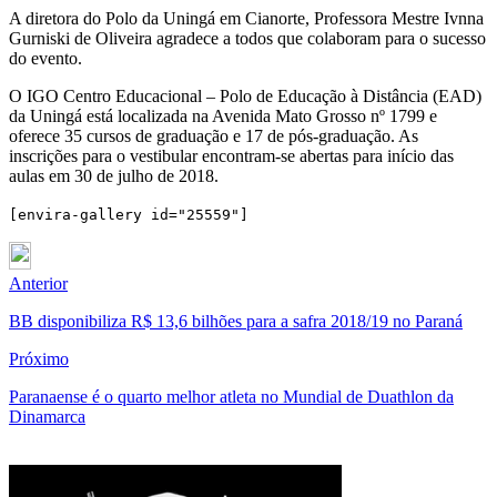
A diretora do Polo da Uningá em Cianorte, Professora Mestre Ivnna
Gurniski de Oliveira agradece a todos que colaboram para o sucesso
do evento.
O IGO Centro Educacional – Polo de Educação à Distância (EAD)
da Uningá está localizada na Avenida Mato Grosso nº 1799 e
oferece 35 cursos de graduação e 17 de pós-graduação. As
inscrições para o vestibular encontram-se abertas para início das
aulas em 30 de julho de 2018.
[envira-gallery id="25559"]
Anterior
BB disponibiliza R$ 13,6 bilhões para a safra 2018/19 no Paraná
Próximo
Paranaense é o quarto melhor atleta no Mundial de Duathlon da
Dinamarca