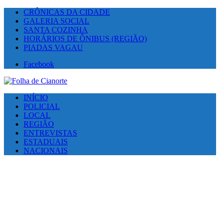
CRÔNICAS DA CIDADE
GALERIA SOCIAL
SANTA COZINHA
HORÁRIOS DE ÔNIBUS (REGIÃO)
PIADAS VAGAU
Facebook
INÍCIO
POLICIAL
LOCAL
REGIÃO
ENTREVISTAS
ESTADUAIS
NACIONAIS