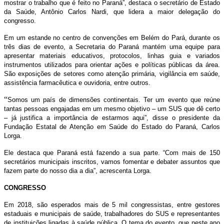
mostrar o trabalho que é feito no Paraná”, destaca o secretário de Estado
da Saúde, Antônio Carlos Nardi, que lidera a maior delegação do
congresso.
Em um estande no centro de convenções em Belém do Pará, durante os
três dias de evento, a Secretaria do Paraná mantém uma equipe para
apresentar materiais educativos, protocolos, linhas guia e variados
instrumentos utilizados para orientar ações e políticas públicas da área.
São exposições de setores como atenção primária, vigilância em saúde,
assistência farmacêutica e ouvidoria, entre outros.
“
Somos um país de dimensões continentais. Ter um evento que reúne
tantas pessoas engajadas em um mesmo objetivo – um SUS que dê certo
– já justifica a importância de estarmos aqui”, disse o presidente da
Fundação Estatal de Atenção em Saúde do Estado do Paraná, Carlos
Lorga.
Ele destaca que Paraná está fazendo a sua parte. “Com mais de 150
secretários municipais inscritos, vamos fomentar e debater assuntos que
fazem parte do nosso dia a dia”, acrescenta Lorga.
CONGRESSO
Em 2018, são esperados mais de 5 mil congressistas, entre gestores
estaduais e municipais de saúde, trabalhadores do SUS e representantes
de instituições ligadas à saúde pública. O tema do evento, que neste ano