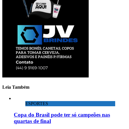
Leia Também
ESPORTES
Copa do Brasil pode ter só campeões nas
quartas de final