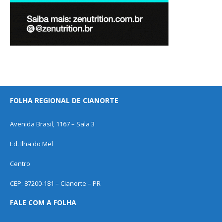
FOLHA REGIONAL DE CIANORTE
Avenida Brasil, 1167 – Sala 3
Ed. Ilha do Mel
Centro
CEP: 87200-181 – Cianorte – PR
FALE COM A FOLHA