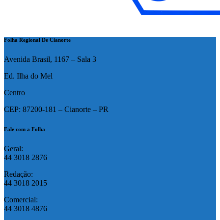
Folha Regional De Cianorte
Avenida Brasil, 1167 – Sala 3
Ed. Ilha do Mel
Centro
CEP: 87200-181 – Cianorte – PR
Fale com a Folha
Geral:
44 3018 2876
Redação:
44 3018 2015
Comercial:
44 3018 4876