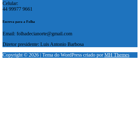
Celular:
44 99977 9661
Escreva para a Folha
Email: folhadecianorte@gmail.com
Diretor presidente: Luis Antonio Barbosa
Copyright © 2026 | Tema do WordPress criado por
MH Themes