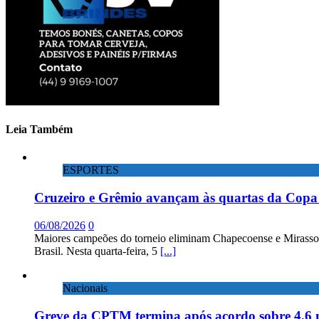
Leia Também
ESPORTES
Cruzeiro e Grêmio avançam às quartas da Copa 
06/08/2026
0
Maiores campeões do torneio eliminam Chapecoense e Mirassol; 
Brasil. Nesta quarta-feira, 5
[...]
Nacionais
Greve da CPTM termina após acordo sobre 4,6 