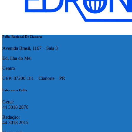
Folha Regional De Cianorte
Avenida Brasil, 1167 – Sala 3
Ed. Ilha do Mel
Centro
CEP: 87200-181 – Cianorte – PR
Fale com a Folha
Geral:
44 3018 2876
Redação:
44 3018 2015