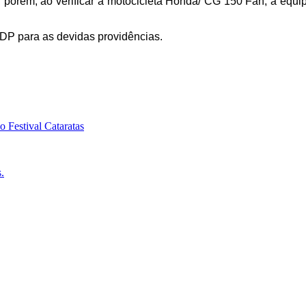
porém, ao verificar a motocicleta Honda/ CG 150 Fan, a equipe
SDP para as devidas providências.
o Festival Cataratas
.