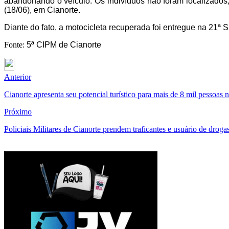
abandonando o veículo. Os indivíduos não foram localizados, 
(18/06), em Cianorte.
Diante do fato, a motocicleta recuperada foi entregue na 21ª 
Fonte:
5ª CIPM de Cianorte
Anterior
Cianorte apresenta seu potencial turístico para mais de 8 mil pessoas n
Próximo
Policiais Militares de Cianorte prendem traficantes e usuário de drogas