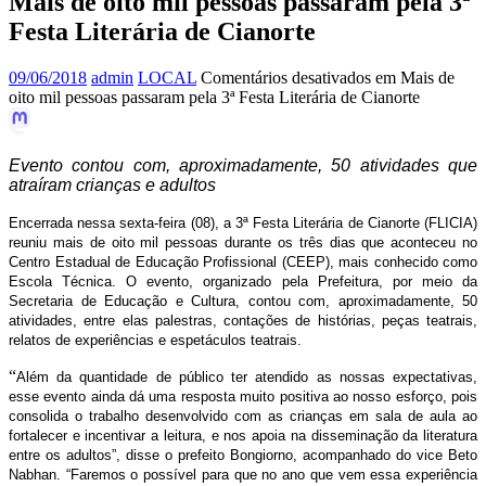
Mais de oito mil pessoas passaram pela 3ª
Festa Literária de Cianorte
09/06/2018
admin
LOCAL
Comentários desativados
em Mais de
oito mil pessoas passaram pela 3ª Festa Literária de Cianorte
Evento contou com, aproximadamente, 50 atividades que
atraíram crianças e adultos
Encerrada nessa sexta-feira (08), a 3ª Festa Literária de Cianorte (FLICIA)
reuniu mais de oito mil pessoas durante os três dias que aconteceu no
Centro Estadual de Educação Profissional (CEEP), mais conhecido como
Escola Técnica. O evento, organizado pela Prefeitura, por meio da
Secretaria de Educação e Cultura, contou com, aproximadamente, 50
atividades, entre elas palestras, contações de histórias, peças teatrais,
relatos de experiências e espetáculos teatrais.
“
Além da quantidade de público ter atendido as nossas expectativas,
esse evento ainda dá uma resposta muito positiva ao nosso esforço, pois
consolida o trabalho desenvolvido com as crianças em sala de aula ao
fortalecer e incentivar a leitura, e nos apoia na disseminação da literatura
entre os adultos”, disse o prefeito Bongiorno, acompanhado do vice Beto
Nabhan. “Faremos o possível para que no ano que vem essa experiência