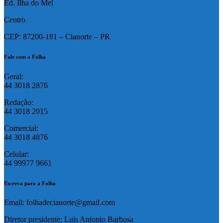
Ed. Ilha do Mel
Centro
CEP: 87200-181 – Cianorte – PR
Fale com a Folha
Geral:
44 3018 2876
Redação:
44 3018 2015
Comercial:
44 3018 4876
Celular:
44 99977 9661
Escreva para a Folha
Email: folhadecianorte@gmail.com
Diretor presidente: Luis Antonio Barbosa