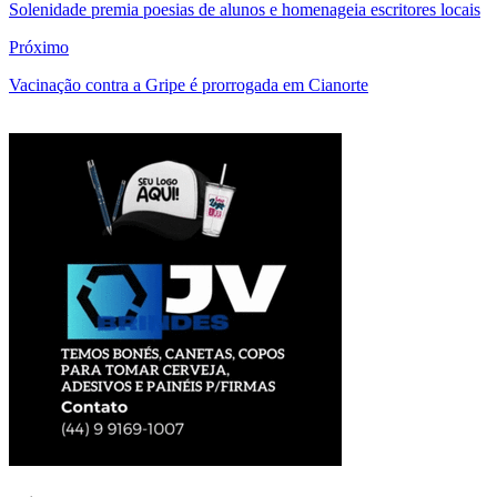
Solenidade premia poesias de alunos e homenageia escritores locais
Próximo
Vacinação contra a Gripe é prorrogada em Cianorte