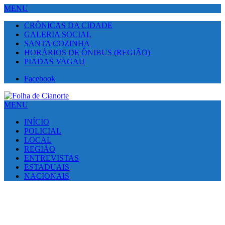
MENU
CRÔNICAS DA CIDADE
GALERIA SOCIAL
SANTA COZINHA
HORÁRIOS DE ÔNIBUS (REGIÃO)
PIADAS VAGAU
Facebook
MENU
INÍCIO
POLICIAL
LOCAL
REGIÃO
ENTREVISTAS
ESTADUAIS
NACIONAIS