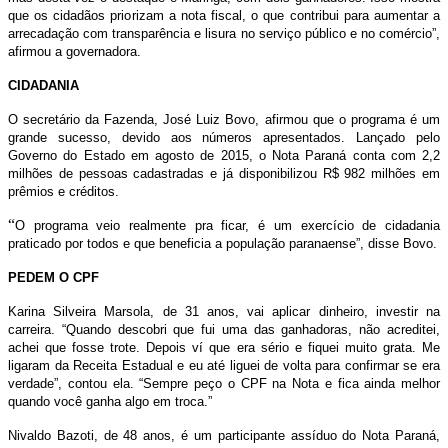
que os cidadãos priorizam a nota fiscal, o que contribui para aumentar a
arrecadação com transparência e lisura no serviço público e no comércio”,
afirmou a governadora.
CIDADANIA
O secretário da Fazenda, José Luiz Bovo, afirmou que o programa é um
grande sucesso, devido aos números apresentados. Lançado pelo
Governo do Estado em agosto de 2015, o Nota Paraná conta com 2,2
milhões de pessoas cadastradas e já disponibilizou R$ 982 milhões em
prêmios e créditos.
“
O programa veio realmente pra ficar, é um exercício de cidadania
praticado por todos e que beneficia a população paranaense”, disse Bovo.
PEDEM O CPF
Karina Silveira Marsola, de 31 anos, vai aplicar dinheiro, investir na
carreira. “Quando descobri que fui uma das ganhadoras, não acreditei,
achei que fosse trote. Depois ví que era sério e fiquei muito grata. Me
ligaram da Receita Estadual e eu até liguei de volta para confirmar se era
verdade”, contou ela. “Sempre peço o CPF na Nota e fica ainda melhor
quando você ganha algo em troca.”
Nivaldo Bazoti, de 48 anos, é um participante assíduo do Nota Paraná,