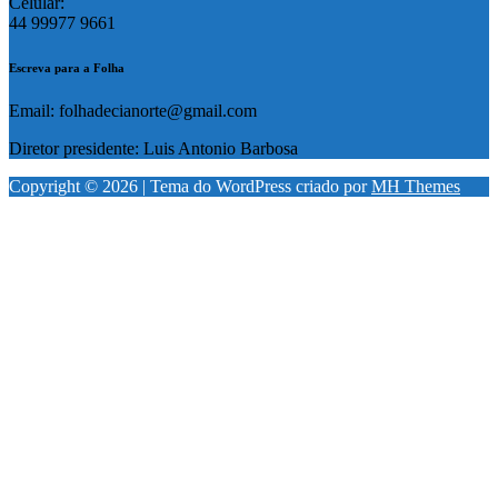
Celular:
44 99977 9661
Escreva para a Folha
Email: folhadecianorte@gmail.com
Diretor presidente: Luis Antonio Barbosa
Copyright © 2026 | Tema do WordPress criado por
MH Themes