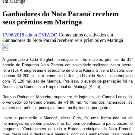
em Maringá
Ganhadores do Nota Paraná recebem
seus prêmios em Maringá
17/06/2018
admin
ESTADO
Comentários desativados
em
Ganhadores do Nota Paraná recebem seus prêmios em Maringá
A governadora Cida Borghetti entregou os três maiores prêmios do 31º
sorteio do Programa Nota Paraná em solenidade realizada nesta sexta-
feira (15). A empresária e estudante de direito Karina Silveira Marsola, que
ganhou R$ 200 mil, e o promotor de Justiça Nivaldo Bazoti, contemplado
com R$ 120 mil, são de Maringá. Por isso, o evento de premiação foi na
Associação Comercial e Empresarial de Maringá (Acim).
Rodrigo Rodrigues Monteiro, supervisor de logística, de Campo Largo, foi
o vencedor do terceiro prêmio, de R$ 80 mil. No mês dos namorados, os
valores dos prêmios principais foram multiplicados por quatro.
Levar a premiação a Maringá, disse Cida, foi uma forma não só de
homenagear os contemplados, mas também de valorizar a participação no
programa. “Contribuintes de todo o Estado participam do Nota Paraná,
mas desta vez o destaque é Maringá, com dois ganhadores. Isso mostra