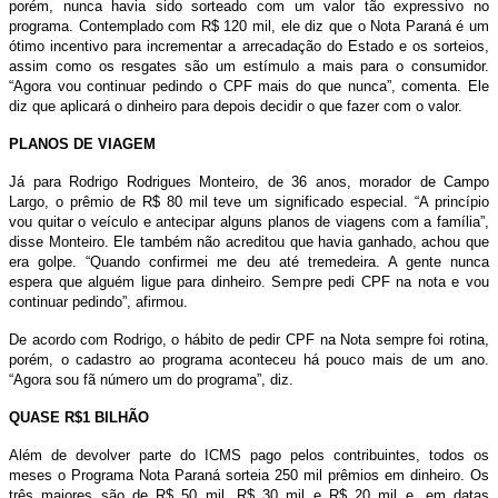
porém, nunca havia sido sorteado com um valor tão expressivo no
programa. Contemplado com R$ 120 mil, ele diz que o Nota Paraná é um
ótimo incentivo para incrementar a arrecadação do Estado e os sorteios,
assim como os resgates são um estímulo a mais para o consumidor.
“Agora vou continuar pedindo o CPF mais do que nunca”, comenta. Ele
diz que aplicará o dinheiro para depois decidir o que fazer com o valor.
PLANOS DE VIAGEM
Já para Rodrigo Rodrigues Monteiro, de 36 anos, morador de Campo
Largo, o prêmio de R$ 80 mil teve um significado especial. “A princípio
vou quitar o veículo e antecipar alguns planos de viagens com a família”,
disse Monteiro. Ele também não acreditou que havia ganhado, achou que
era golpe. “Quando confirmei me deu até tremedeira. A gente nunca
espera que alguém ligue para dinheiro. Sempre pedi CPF na nota e vou
continuar pedindo”, afirmou.
De acordo com Rodrigo, o hábito de pedir CPF na Nota sempre foi rotina,
porém, o cadastro ao programa aconteceu há pouco mais de um ano.
“Agora sou fã número um do programa”, diz.
QUASE R$1 BILHÃO
Além de devolver parte do ICMS pago pelos contribuintes, todos os
meses o Programa Nota Paraná sorteia 250 mil prêmios em dinheiro. Os
três maiores são de R$ 50 mil, R$ 30 mil e R$ 20 mil e, em datas