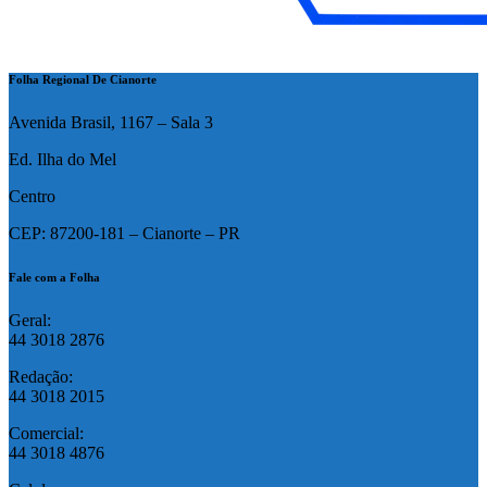
Folha Regional De Cianorte
Avenida Brasil, 1167 – Sala 3
Ed. Ilha do Mel
Centro
CEP: 87200-181 – Cianorte – PR
Fale com a Folha
Geral:
44 3018 2876
Redação:
44 3018 2015
Comercial:
44 3018 4876