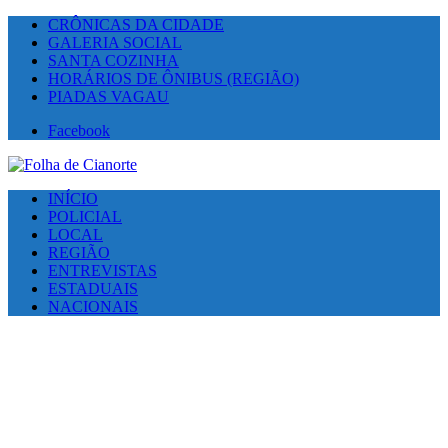
CRÔNICAS DA CIDADE
GALERIA SOCIAL
SANTA COZINHA
HORÁRIOS DE ÔNIBUS (REGIÃO)
PIADAS VAGAU
Facebook
INÍCIO
POLICIAL
LOCAL
REGIÃO
ENTREVISTAS
ESTADUAIS
NACIONAIS