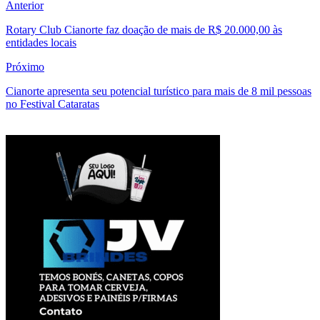
Anterior
Rotary Club Cianorte faz doação de mais de R$ 20.000,00 às
entidades locais
Próximo
Cianorte apresenta seu potencial turístico para mais de 8 mil pessoas
no Festival Cataratas