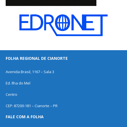
FOLHA REGIONAL DE CIANORTE
Avenida Brasil, 1167 – Sala 3
Ed. Ilha do Mel
Centro
CEP: 87200-181 – Cianorte – PR
FALE COM A FOLHA