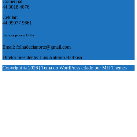
Comercial:
44 3018 4876
Celular:
44 99977 9661
Escreva para a Folha
Email: folhadecianorte@gmail.com
Diretor presidente: Luis Antonio Barbosa
Copyright © 2026 | Tema do WordPress criado por
MH Themes