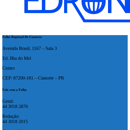
Folha Regional De Cianorte
Avenida Brasil, 1167 – Sala 3
Ed. Ilha do Mel
Centro
CEP: 87200-181 – Cianorte – PR
Fale com a Folha
Geral:
44 3018 2876
Redação:
44 3018 2015