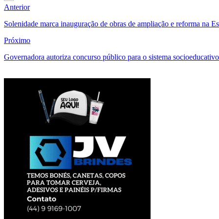
Anterior
Solenidade marca inauguração de obras de ampliação e reforma na 
Próximo
Governadora autoriza concurso público para o sistema socioeducativo