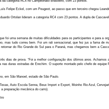
a da categoria RC4 no Campeonato Brasileiro, com 23 pontos.
 Luís Felipe Eckel, com um Peugeot, ao passo que em terceiro chegou Leandro
 Eduardo Ortolan lideram a categoria RC4 com 23 pontos. A dupla de Cascave
ue foi uma semana de muitas dificuldades para os participantes e para a or
lho, mas tudo correu bem. Foi um rali sensacional, que fez jus a fama de 
retornar do Rio Grande do Sul para o Paraná, mas chegamos bem a Cascave
rês dias de prova. “Foi a melhor configuração dos últimos anos. Achamos a 
nas duras estradas de Erechim. O suporte montado pelo chefe de equipe Re
ulho, em São Manoel, estado de São Paulo.
 Texas, Auto Escola Senna, Beux Import e Export, Moinho Rio Azul, Cervejar
z a preparação mecânica do carro).
tro