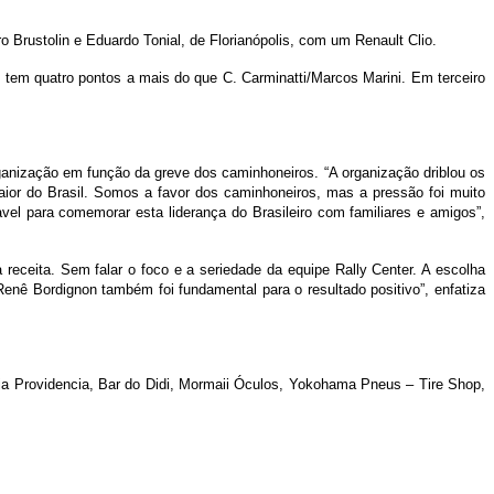
 Brustolin e Eduardo Tonial, de Florianópolis, com um Renault Clio.
l tem quatro pontos a mais do que C. Carminatti/Marcos Marini. Em terceiro
ganização em função da greve dos caminhoneiros. “A organização driblou os
maior do Brasil. Somos a favor dos caminhoneiros, mas a pressão foi muito
l para comemorar esta liderança do Brasileiro com familiares e amigos”,
receita. Sem falar o foco e a seriedade da equipe Rally Center. A escolha
nê Bordignon também foi fundamental para o resultado positivo”, enfatiza
ia Providencia, Bar do Didi, Mormaii Óculos, Yokohama Pneus – Tire Shop,