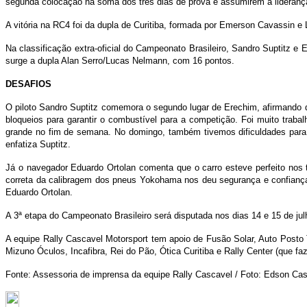
segunda colocação na soma dos três dias de prova e assumirem a lideranç
A vitória na RC4 foi da dupla de Curitiba, formada por Emerson Cavassin e
Na classificação extra-oficial do Campeonato Brasileiro, Sandro Suptitz e
surge a dupla Alan Serro/Lucas Nelmann, com 16 pontos.
DESAFIOS
O piloto Sandro Suptitz comemora o segundo lugar de Erechim, afirmando q
bloqueios para garantir o combustível para a competição. Foi muito traba
grande no fim de semana. No domingo, também tivemos dificuldades para 
enfatiza Suptitz.
Já o navegador Eduardo Ortolan comenta que o carro esteve perfeito nos t
correta da calibragem dos pneus Yokohama nos deu segurança e confiança 
Eduardo Ortolan.
A 3ª etapa do Campeonato Brasileiro será disputada nos dias 14 e 15 de j
A equipe Rally Cascavel Motorsport tem apoio de Fusão Solar, Auto Posto
Mizuno Óculos, Incafibra, Rei do Pão, Ótica Curitiba e Rally Center (que fa
Fonte: Assessoria de imprensa da equipe Rally Cascavel / Foto: Edson Cas