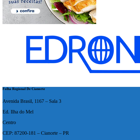
Folha Regional De Cianorte
Avenida Brasil, 1167 – Sala 3
Ed. Ilha do Mel
Centro
CEP: 87200-181 – Cianorte – PR