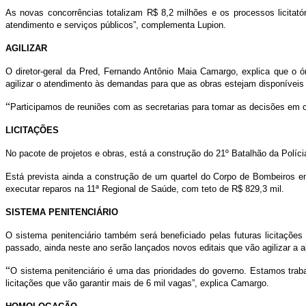
novas
As novas concorrências totalizam R$ 8,2 milhões e os processos licitat
obras
atendimento e serviços públicos”, complementa Lupion.
AGILIZAR
O diretor-geral da Pred, Fernando Antônio Maia Camargo, explica que o ó
agilizar o atendimento às demandas para que as obras estejam disponíveis 
“
Participamos de reuniões com as secretarias para tomar as decisões em c
LICITAÇÕES
No pacote de projetos e obras, está a construção do 21º Batalhão da Políci
Está prevista ainda a construção de um quartel do Corpo de Bombeiros 
executar reparos na 11ª Regional de Saúde, com teto de R$ 829,3 mil.
SISTEMA PENITENCIÁRIO
O sistema penitenciário também será beneficiado pelas futuras licitaçõe
passado, ainda neste ano serão lançados novos editais que vão agilizar a 
“
O sistema penitenciário é uma das prioridades do governo. Estamos tra
licitações que vão garantir mais de 6 mil vagas”, explica Camargo.