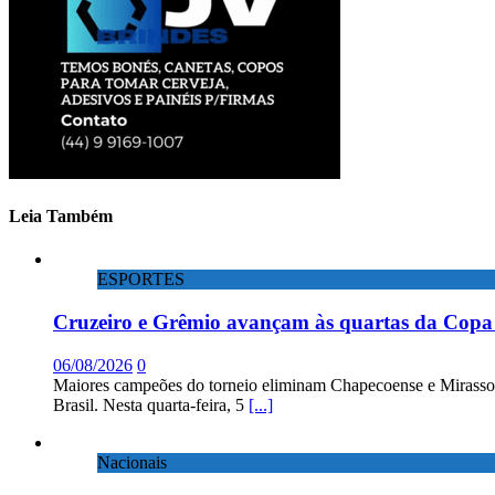
Leia Também
ESPORTES
Cruzeiro e Grêmio avançam às quartas da Copa 
06/08/2026
0
Maiores campeões do torneio eliminam Chapecoense e Mirassol; 
Brasil. Nesta quarta-feira, 5
[...]
Nacionais