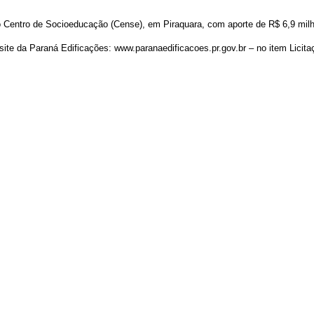
o Centro de Socioeducação (Cense), em Piraquara, com aporte de R$ 6,9 mil
 site da Paraná Edificações:
www.paranaedificacoes.pr.gov.br
– no item Licit