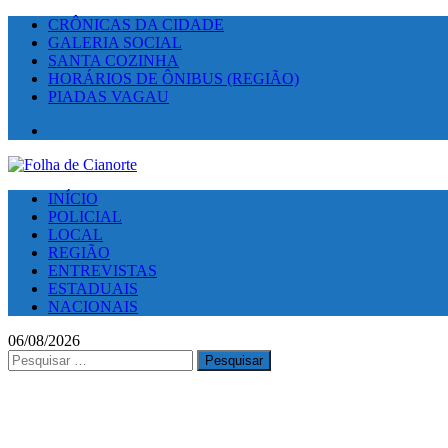
CRÔNICAS DA CIDADE
GALERIA SOCIAL
SANTA COZINHA
HORÁRIOS DE ÔNIBUS (REGIÃO)
PIADAS VAGAU
Facebook
INÍCIO
POLICIAL
LOCAL
REGIÃO
ENTREVISTAS
ESTADUAIS
NACIONAIS
06/08/2026
Pesquisar
por: