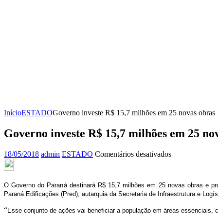
Início
ESTADO
Governo investe R$ 15,7 milhões em 25 novas obras
Governo investe R$ 15,7 milhões em 25 no
em
18/05/2018
admin
ESTADO
Comentários desativados
Governo
investe
R$
O Governo do Paraná destinará R$ 15,7 milhões em 25 novas obras e proje
15,7
Paraná Edificações (Pred), autarquia da Secretaria de Infraestrutura e Logís
milhões
em
“
Esse conjunto de ações vai beneficiar a população em áreas essenciais, c
25