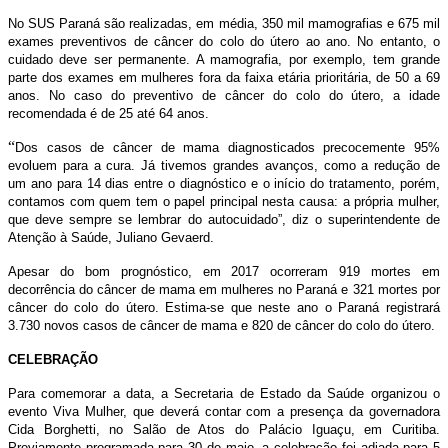
No SUS Paraná são realizadas, em média, 350 mil mamografias e 675 mil
exames preventivos de câncer do colo do útero ao ano. No entanto, o
cuidado deve ser permanente. A mamografia, por exemplo, tem grande
parte dos exames em mulheres fora da faixa etária prioritária, de 50 a 69
anos. No caso do preventivo de câncer do colo do útero, a idade
recomendada é de 25 até 64 anos.
“
Dos casos de câncer de mama diagnosticados precocemente 95%
evoluem para a cura. Já tivemos grandes avanços, como a redução de
um ano para 14 dias entre o diagnóstico e o início do tratamento, porém,
contamos com quem tem o papel principal nesta causa: a própria mulher,
que deve sempre se lembrar do autocuidado”, diz o superintendente de
Atenção à Saúde, Juliano Gevaerd.
Apesar do bom prognóstico, em 2017 ocorreram 919 mortes em
decorrência do câncer de mama em mulheres no Paraná e 321 mortes por
câncer do colo do útero. Estima-se que neste ano o Paraná registrará
3.730 novos casos de câncer de mama e 820 de câncer do colo do útero.
CELEBRAÇÃO
Para comemorar a data, a Secretaria de Estado da Saúde organizou o
evento Viva Mulher, que deverá contar com a presença da governadora
Cida Borghetti, no Salão de Atos do Palácio Iguaçu, em Curitiba.
Previamente programada para 30 de maio, a celebração foi adiada para 5