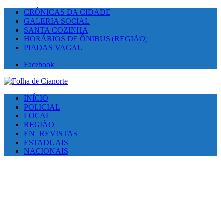
CRÔNICAS DA CIDADE
GALERIA SOCIAL
SANTA COZINHA
HORÁRIOS DE ÔNIBUS (REGIÃO)
PIADAS VAGAU
Facebook
INÍCIO
POLICIAL
LOCAL
REGIÃO
ENTREVISTAS
ESTADUAIS
NACIONAIS