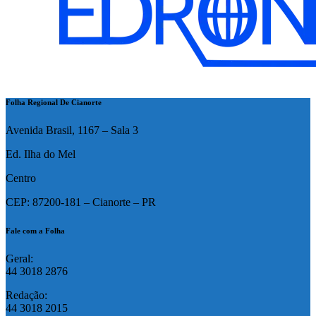
Folha Regional De Cianorte
Avenida Brasil, 1167 – Sala 3
Ed. Ilha do Mel
Centro
CEP: 87200-181 – Cianorte – PR
Fale com a Folha
Geral:
44 3018 2876
Redação:
44 3018 2015