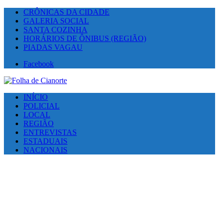
CRÔNICAS DA CIDADE
GALERIA SOCIAL
SANTA COZINHA
HORÁRIOS DE ÔNIBUS (REGIÃO)
PIADAS VAGAU
Facebook
INÍCIO
POLICIAL
LOCAL
REGIÃO
ENTREVISTAS
ESTADUAIS
NACIONAIS