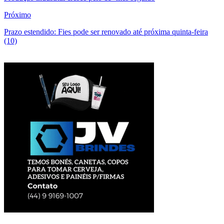
Próximo
Prazo estendido: Fies pode ser renovado até próxima quinta-feira
(10)