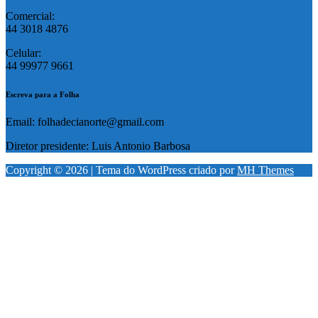
Comercial:
44 3018 4876
Celular:
44 99977 9661
Escreva para a Folha
Email: folhadecianorte@gmail.com
Diretor presidente: Luis Antonio Barbosa
Copyright © 2026 | Tema do WordPress criado por
MH Themes