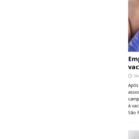
Emp
vac
06
Após
asso
camp
à vac
São 