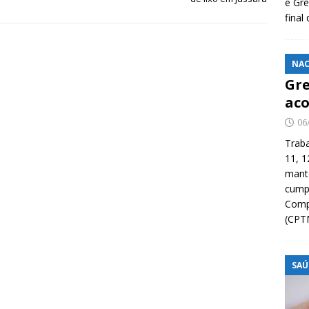
e Grê
final
NAC
Gre
aco
06
Traba
11, 1
manté
cump
Compa
(CPT
SAÚ