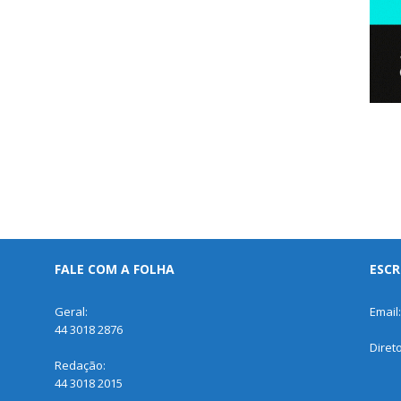
FALE COM A FOLHA
ESCR
Geral:
Email
44 3018 2876
Diret
Redação:
44 3018 2015