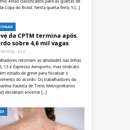
mio estão classificados para as quartas de
 da Copa do Brasil. Nesta quarta-feira, 5
[...]
IONAIS
ve da CPTM termina após
rdo sobre 4,6 mil vagas
/08/2026
0
lhadores retomam as atividades nas linhas
2, 13 e Expresso Aeroporto, mas sindicato
m estado de greve para fiscalizar o
rimento do acordo. Os trabalhadores da
nhia Paulista de Trens Metropolitanos
M) decidiram encerrar
[...]
DE