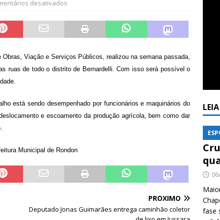
mentários desativados
e Obras, Viação e Serviços Públicos, realizou na semana passada,
ruas de todo o distrito de Bernardelli. Com isso será possível o
idade.
alho está sendo desempenhado por funcionários e maquinários do
LEI
 deslocamento e escoamento da produção agrícola, bem como dar
.
ESP
Cru
eitura Municipal de Rondon
qua
06
Maio
PRÓXIMO
Chape
Deputado Jonas Guimarães entrega caminhão coletor
fase 
de lixo em Jussara