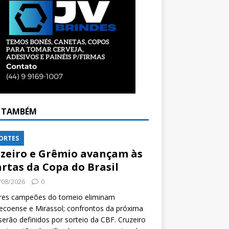
A TAMBÉM
ORTES
zeiro e Grêmio avançam às
rtas da Copa do Brasil
/08/2026
0
res campeões do torneio eliminam
coense e Mirassol; confrontos da próxima
serão definidos por sorteio da CBF. Cruzeiro