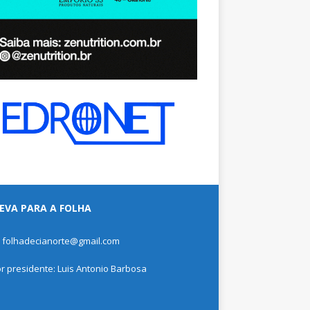
EVA PARA A FOLHA
: folhadecianorte@gmail.com
or presidente: Luis Antonio Barbosa